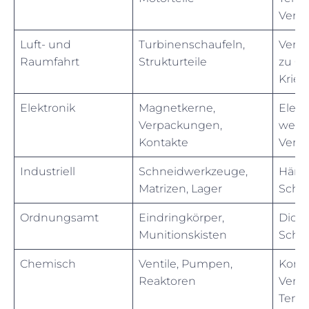
Versc
Luft- und
Turbinenschaufeln,
Verhä
Raumfahrt
Strukturteile
zu Ge
Kriec
Elektronik
Magnetkerne,
Elekt
Verpackungen,
weic
Kontakte
Verha
Industriell
Schneidwerkzeuge,
Härte
Matrizen, Lager
Schmi
Ordnungsamt
Eindringkörper,
Dichte
Munitionskisten
Schla
Chemisch
Ventile, Pumpen,
Korro
Reaktoren
Verha
Temp