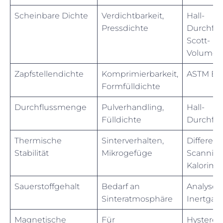
Scheinbare Dichte
Verdichtbarkeit,
Hall-
Pressdichte
Durchflu
Scott-
Volumen
Zapfstellendichte
Komprimierbarkeit,
ASTM B5
Formfülldichte
Durchflussmenge
Pulverhandling,
Hall-
Fülldichte
Durchflu
Thermische
Sinterverhalten,
Differenti
Stabilität
Mikrogefüge
Scanning
Kalorimet
Sauerstoffgehalt
Bedarf an
Analyse 
Sinteratmosphäre
Inertgas
Magnetische
Für
Hysteres