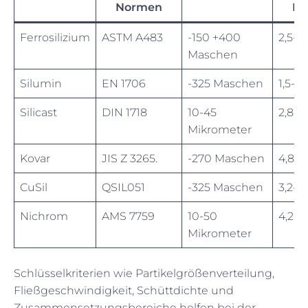
Normen
Di
Ferrosilizium
ASTM A483
-150 +400
2,5-3,
Maschen
Silumin
EN 1706
-325 Maschen
1,5-2,
Silicast
DIN 1718
10-45
2,8-3,
Mikrometer
Kovar
JIS Z 3265.
-270 Maschen
4,8-5
CuSil
QSIL051
-325 Maschen
3,2-4,
Nichrom
AMS 7759
10-50
4,2-4
Mikrometer
Schlüsselkriterien wie Partikelgrößenverteilung,
Fließgeschwindigkeit, Schüttdichte und
Zusammensetzungsbereiche helfen bei der