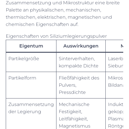
Zusammensetzung und Mikrostruktur eine breite
Palette an physikalischen, mechanischen,
thermischen, elektrischen, magnetischen und
chemischen Eigenschaften auf.
Eigenschaften von Siliziumlegierungspulver
Eigentum
Auswirkungen
Me
Partikelgröße
Sinterverhalten,
Laserbe
kompakte Dichte
Siebung
Partikelform
Fließfähigkeit des
Mikrosko
Pulvers,
Bildanal
Pressdichte
Zusammensetzung
Mechanische
Induktiv
der Legierung
Festigkeit,
gekoppel
Leitfähigkeit,
Plasma,
Magnetismus
Röntgenf