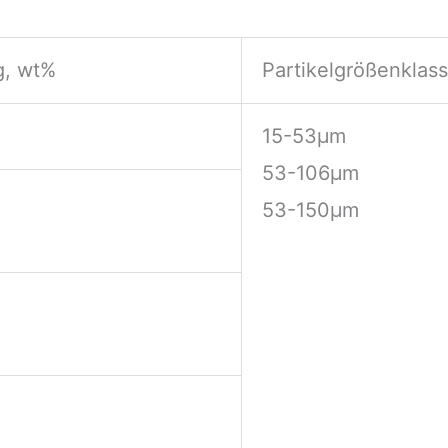
, wt%
Partikelgrößenklas
15-53μm
53-106μm
53-150μm