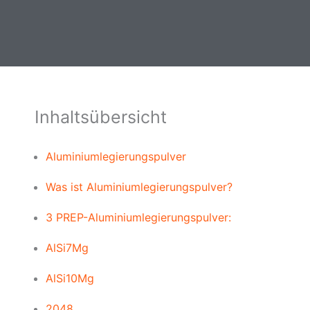
a
.
h
i
r
l
i
c
Inhaltsübersicht
h
t
Aluminiumlegierungspulver
Was ist Aluminiumlegierungspulver?
3 PREP-Aluminiumlegierungspulver:
AlSi7Mg
AlSi10Mg
2048