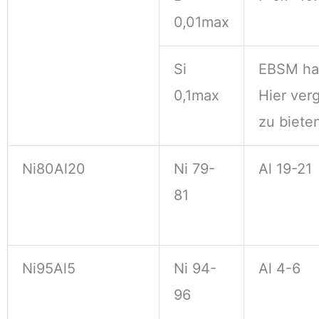
0,01max
Si
EBSM hat
0,1max
Hier ver
zu biete
Ni80Al20
Ni 79-
Al 19-21
81
Ni95Al5
Ni 94-
Al 4-6
96