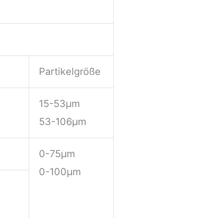
Partikelgröße
15-53μm
53-106μm
0-75μm
0-100μm