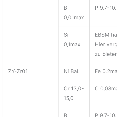
B
P 9.7-10
0,01max
Si
EBSM hat
0,1max
Hier ver
zu biete
ZY-Zr01
Ni Bal.
Fe 0.2m
Cr 13,0-
C 0,08m
15,0
B
P 9.7-10