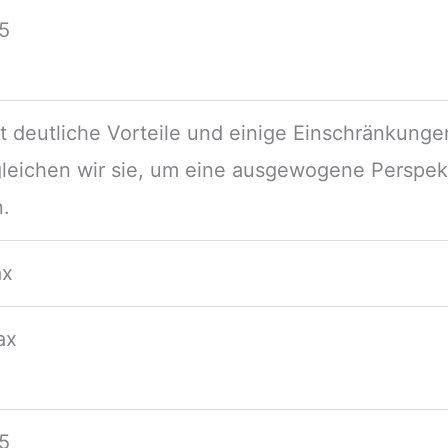
.5
 deutliche Vorteile und einige Einschränkunge
gleichen wir sie, um eine ausgewogene Perspek
n.
ax
ax
.5