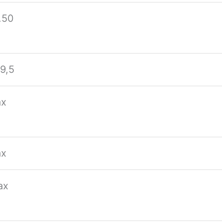
.50
19,5
ax
ax
ax