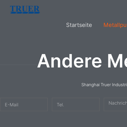
Zum
Inhalt
Startseite
Metallpu
springen
Andere Me
Shanghai Truer Industr
E
T
N
-
e
a
M
l
c