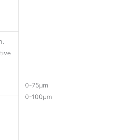
n.
tive
0-75μm
0-100μm