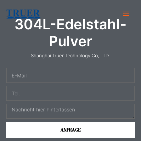
Zum
Hau
Inhalt
304L-Edelstahl-
springen
Pulver
Shanghai Truer Technology Co,.LTD
E
-
T
M
e
a
N
l
i
a
.
l
c
ANFRAGE
h