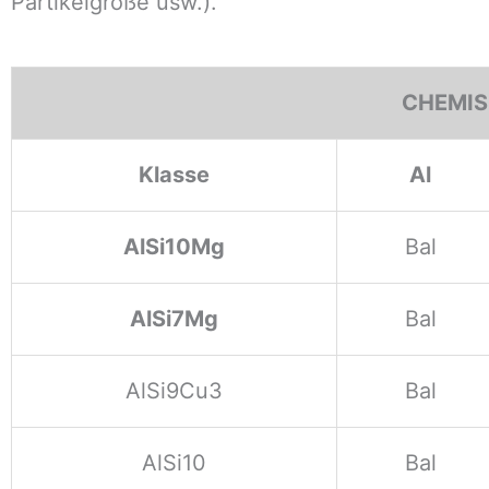
Partikelgröße usw.).
CHEMIS
Klasse
Al
AlSi10Mg
Bal
AlSi7Mg
Bal
AlSi9Cu3
Bal
AlSi10
Bal