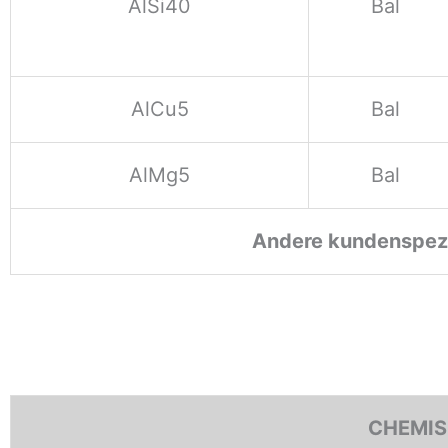
AlSi40
Bal
AlCu5
Bal
AlMg5
Bal
Andere kundenspezi
CHEMIS