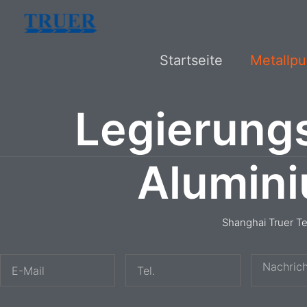
Zum
Inhalt
Startseite
Metallpu
springen
Legierung
Alumin
Shanghai Truer T
E
T
N
-
e
a