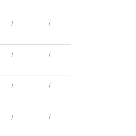
/
/
/
/
/
/
/
/