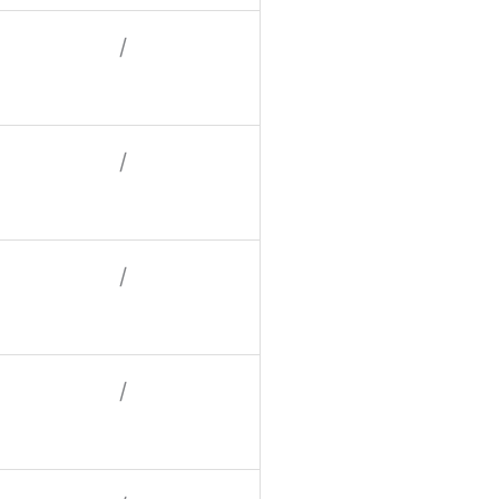
/
/
/
/