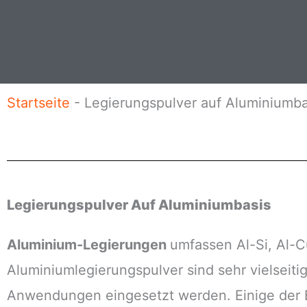
M
l
c
a
.
h
i
r
l
i
Startseite
-
Legierungspulver auf Aluminiumba
c
h
t
Legierungspulver Auf Aluminiumbasis
Aluminium-Legierungen
umfassen Al-Si, Al-
Aluminiumlegierungspulver sind sehr vielseiti
Anwendungen eingesetzt werden. Einige der 