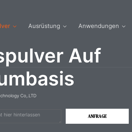
lver
Ausrüstung
Anwendungen
spulver Auf
iumbasis
echnology Co,.LTD
ANFRAGE