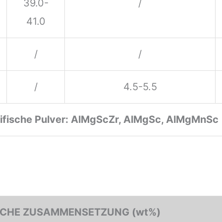
39.0-
/
41.0
/
/
/
4.5-5.5
fische Pulver: AlMgScZr, AlMgSc, AlMgMnSc
CHE ZUSAMMENSETZUNG (wt%)