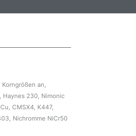
r Korngrößen an,
0, Haynes 230, Nimonic
iTiCu, CMSX4, K447,
 K403, Nichromme NiCr50