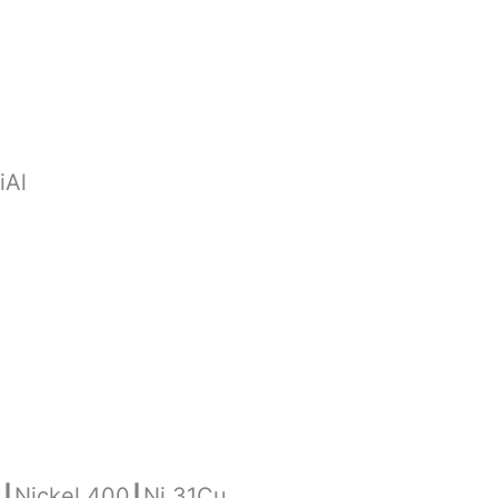
iAl
┃Nickel 400┃Ni 31Cu