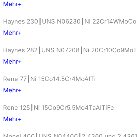
Mehr+
Haynes 230┃UNS N06230┃Ni 22Cr14WMoCo
Mehr+
Haynes 282┃UNS N07208┃Ni 20Cr10Co9MoT
Mehr+
Rene 77┃Ni 15Co14.5Cr4MoAlTi
Mehr+
Rene 125┃Ni 15Co9Cr5.5Mo4TaAlTiFe
Mehr+
Monel 400┃UNS N04400┃2.4360 und 2.4361