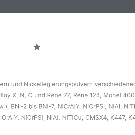
lvern und Nickellegierungspulvern verschiedene
tlloy X, N, C und Rene 77, Rene 124, Monel 40
w.), BNi-2 bis BNi-7, NiCrAlY, NiCrPSi, NiAl, N
NiCrAlY, NiCrPSi, NiAl, NiTiCu, CMSX4, K447,