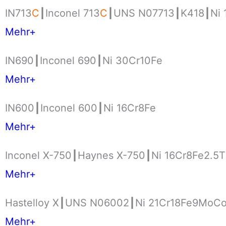
IN713
C
┃Inconel 713
C
┃UNS N07713┃K418┃Ni 
Mehr+
IN690┃Inconel 690┃Ni 30Cr10Fe
Mehr+
IN600┃Inconel 600┃Ni 16Cr8Fe
Mehr+
Inconel X-750┃Haynes X-750┃Ni 16Cr8Fe2.5T
Mehr+
Hastelloy X┃UNS N06002┃Ni 21Cr18Fe9MoC
Mehr+