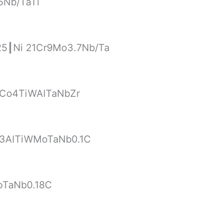
5Nb/TaTi
25┃Ni 21Cr9Mo3.7Nb/Ta
9Co4TiWAlTaNbZr
o3AlTiWMoTaNb0.1C
oTaNb0.18C