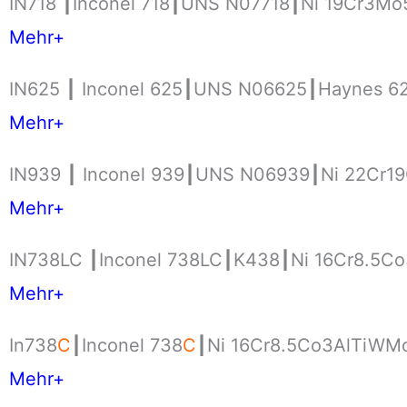
IN718 ┃Inconel 718┃UNS N07718┃Ni 19Cr3Mo
Mehr+
IN625 ┃ Inconel 625┃UNS N06625┃Haynes 6
Mehr+
IN939 ┃ Inconel 939┃UNS N06939┃Ni 22Cr1
Mehr+
IN738LC ┃Inconel 738LC┃K438┃Ni 16Cr8.5C
Mehr+
In738
C
┃Inconel 738
C
┃Ni 16Cr8.5Co3AlTiWM
Mehr+