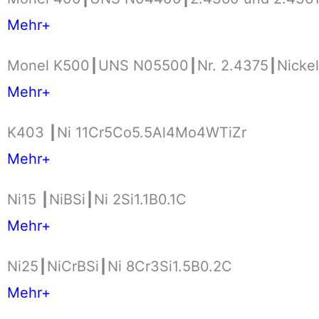
Mehr+
Monel K500┃UNS N05500┃Nr. 2.4375┃Nickel-K
Mehr+
K403 ┃Ni 11Cr5Co5.5Al4Mo4WTiZr
Mehr+
Ni15 ┃NiBSi┃Ni 2Si1.1B0.1C
Mehr+
Ni25┃NiCrBSi┃Ni 8Cr3Si1.5B0.2C
Mehr+