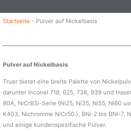
i
r
l
i
Startseite
-
Pulver auf Nickelbasis
c
h
t
Pulver auf Nickelbasis
Truer bietet eine breite Palette von Nickelpu
darunter Inconel 718, 625, 738, 939 und Hase
80A, NiCrBSi-Serie (Ni25, Ni35, Ni55, Ni60 us
K403, Nichromme NiCr50.), BNi-2 bis BNi-7, 
und einige kundenspezifische Pulver.