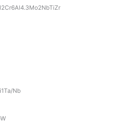
12Cr6Al4.3Mo2NbTiZr
i1Ta/Nb
oW