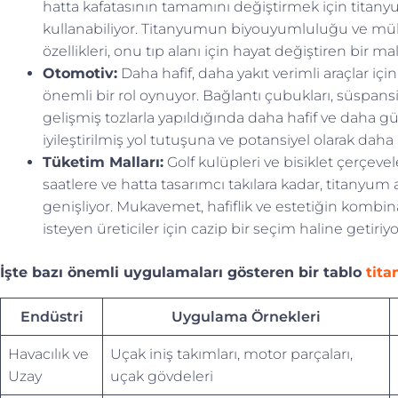
hatta kafatasının tamamını değiştirmek için titanyu
kullanabiliyor. Titanyumun biyouyumluluğu ve m
özellikleri, onu tıp alanı için hayat değiştiren bir m
Otomotiv:
Daha hafif, daha yakıt verimli araçlar içi
önemli bir rol oynuyor. Bağlantı çubukları, süspansi
gelişmiş tozlarla yapıldığında daha hafif ve daha güç
iyileştirilmiş yol tutuşuna ve potansiyel olarak daha
Tüketim Malları:
Golf kulüpleri ve bisiklet çerçev
saatlere ve hatta tasarımcı takılara kadar, titanyum 
genişliyor. Mukavemet, hafiflik ve estetiğin kombina
isteyen üreticiler için cazip bir seçim haline getiriyo
İşte bazı önemli uygulamaları gösteren bir tablo
tita
Endüstri
Uygulama Örnekleri
Havacılık ve
Uçak iniş takımları, motor parçaları,
Uzay
uçak gövdeleri