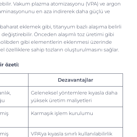
yebilir. Vakum plazma atomizasyonu (VPA) ve argon
ntaminasyonunu en aza indirerek daha güçlü ve
baharat eklemek gibi, titanyum bazlı alaşıma belirli
değiştirebilir. Önceden alaşımlı toz üretimi gibi
olibden gibi elementlerin eklenmesi üzerinde
el özelliklere sahip tozların oluşturulmasını sağlar.
r özeti:
Dezavantajlar
nlık,
Geleneksel yöntemlere kıyasla daha
ğu
yüksek üretim maliyetleri
ilmiş
Karmaşık işlem kurulumu
ilmiş
VPA'ya kıyasla sınırlı kullanılabilirlik