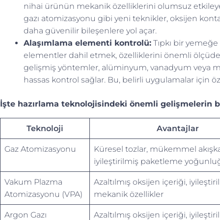
nihai ürünün mekanik özelliklerini olumsuz etkile
gazı atomizasyonu gibi yeni teknikler, oksijen ko
daha güvenilir bileşenlere yol açar.
Alaşımlama elementi kontrolü:
Tıpkı bir yemeğe 
elementler dahil etmek, özelliklerini önemli ölçüde 
gelişmiş yöntemler, alüminyum, vanadyum veya m
hassas kontrol sağlar. Bu, belirli uygulamalar için öz
İşte hazırlama teknolojisindeki önemli gelişmelerin bi
Teknoloji
Avantajlar
Gaz Atomizasyonu
Küresel tozlar, mükemmel akışka
iyileştirilmiş paketleme yoğunlu
Vakum Plazma
Azaltılmış oksijen içeriği, iyileştir
Atomizasyonu (VPA)
mekanik özellikler
Argon Gazı
Azaltılmış oksijen içeriği, iyileştir