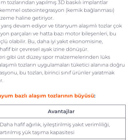
m tozlarından yapılmış 3D baskılı implantlar
ükemmel osteointegrasyon (kemik bağlanması)
alzeme haline getiriyor.
n yarış devam ediyor ve titanyum alaşımlı tozlar çok
yon parçaları ve hatta bazı motor bileşenleri, bu
lü olabilir. Bu, daha iyi yakıt ekonomisine,
 hafif bir çevresel ayak izine dönüşür.
eleri gibi üst düzey spor malzemelerinden lüks
alaşımlı tozların uygulamaları tüketici alanına doğru
syonu, bu tozları, birinci sınıf ürünler yaratmak
r.
nyum bazlı alaşım tozlarının büyüsü
:
Avantajlar
Daha hafif ağırlık, iyileştirilmiş yakıt verimliliği,
artırılmış yük taşıma kapasitesi