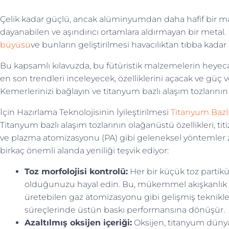
Çelik kadar güçlü, ancak alüminyumdan daha hafif bir ma
dayanabilen ve aşındırıcı ortamlara aldırmayan bir meta
büyüsü
ve bunların geliştirilmesi havacılıktan tıbba kadar
Bu kapsamlı kılavuzda, bu fütüristik malzemelerin heyecan
en son trendleri inceleyecek, özelliklerini açacak ve güç v
Kemerlerinizi bağlayın ve titanyum bazlı alaşım tozlarını
İçin Hazırlama Teknolojisinin İyileştirilmesi
Titanyum Bazl
Titanyum bazlı alaşım tozlarının olağanüstü özellikleri, titi
ve plazma atomizasyonu (PA) gibi geleneksel yöntemler zem
birkaç önemli alanda yeniliği teşvik ediyor:
Toz morfolojisi kontrolü:
Her bir küçük toz partik
olduğunuzu hayal edin. Bu, mükemmel akışkanlık 
üretebilen gaz atomizasyonu gibi gelişmiş teknikleri
süreçlerinde üstün baskı performansına dönüşür.
Azaltılmış oksijen içeriği:
Oksijen, titanyum dünyas