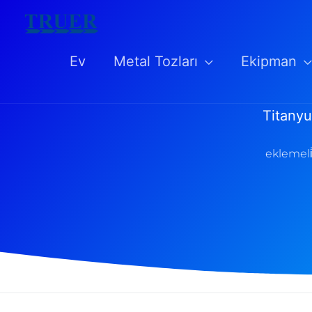
İçeriğe
atla
Ev
Metal Tozları
Ekipman
Titanyu
eklemeli̇