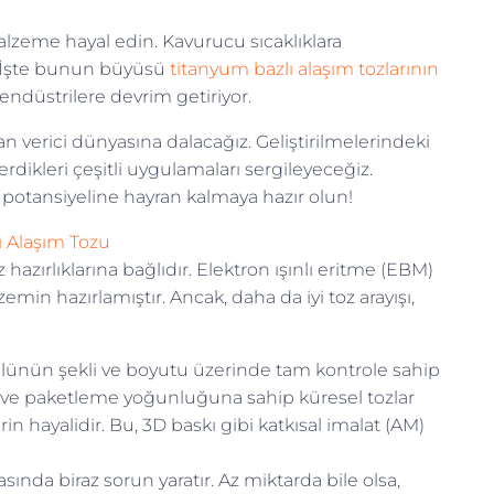
lzeme hayal edin. Kavurucu sıcaklıklara
l. İşte bunun büyüsü
titanyum bazlı alaşım tozlarının
 endüstrilere devrim getiriyor.
 verici dünyasına dalacağız. Geliştirilmelerindeki
erdikleri çeşitli uygulamaları sergileyeceğiz.
n potansiyeline hayran kalmaya hazır olun!
ı Alaşım Tozu
z hazırlıklarına bağlıdır. Elektron ışınlı eritme (EBM)
in hazırlamıştır. Ancak, daha da iyi toz arayışı,
ülünün şekli ve boyutu üzerinde tam kontrole sahip
ve paketleme yoğunluğuna sahip küresel tozlar
n hayalidir. Bu, 3D baskı gibi katkısal imalat (AM)
ında biraz sorun yaratır. Az miktarda bile olsa,