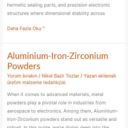
hermetic sealing parts, and precision electronic
structures where dimensional stability across
Daha Fazla Oku "
Aluminium-Iron-Zirconium
Aluminium-
Iron-
Powders
Zirconium
Yorum bırakın
/
Nikel Bazlı Tozlar
/ Yazan
eklemeli̇
Powders
üreti̇m malzeme tedari̇kçi̇si̇
When it comes to advanced materials, metal
powders play a pivotal role in industries from
aerospace to electronics. Among them, Aluminium-
Iron-Zirconium powders stand out as versatile and
robust. In this guide, we’re diving deep into the