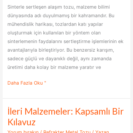
Sinterle sertleşen alaşım tozu, malzeme bilimi
dünyasında adı duyulmamış bir kahramandır. Bu
mühendislik harikası, tozlardan katı yapılar
oluşturmak için kullanılan bir yöntem olan
sinterlemenin faydalarını sertleştirme işlemlerinin ek
avantajlarıyla birleştiriyor. Bu benzersiz karışım,
sadece güçlü ve dayanıklı değil, aynı zamanda
üretimi daha kolay bir malzeme yaratır ve
Daha Fazla Oku "
İleri Malzemeler: Kapsamlı Bir
İleri
Malzemeler:
Kılavuz
Kapsamlı
Yorum bırakın
/
Refrakter Metal Tozu
/ Yazan