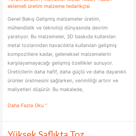
Bir
eklemeli̇ üreti̇m malzeme tedari̇kçi̇si̇
Kılavuz
Genel Bakış Gelişmiş malzemeler üretim,
mühendislik ve teknoloji dünyasında devrim
yaratıyor. Bu malzemeler, 3D baskıda kullanılan
metal tozlarından havacılıkta kullanılan gelişmiş
kompozitlere kadar, geleneksel malzemelerin
karşılayamayacağı gelişmiş özellikler sunuyor.
Üreticilerin daha hafif, daha güçlü ve daha dayanıklı
ürünler üretmesini sağlarken, verimliliği artırır ve
maliyetleri düşürür. Bu makalede,
Daha Fazla Oku "
Yüksek Saflıkta Toz
Yüksek