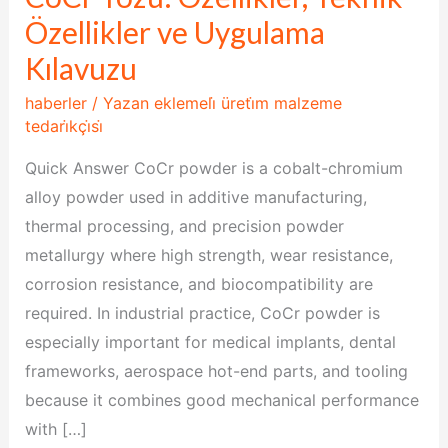
Tozu:
Özellikler ve Uygulama
Özellikler,
Kılavuzu
Teknik
haberler
/ Yazan
eklemeli̇ üreti̇m malzeme
Özellikler
tedari̇kçi̇si̇
ve
Uygulama
Quick Answer CoCr powder is a cobalt-chromium
Kılavuzu
alloy powder used in additive manufacturing,
thermal processing, and precision powder
metallurgy where high strength, wear resistance,
corrosion resistance, and biocompatibility are
required. In industrial practice, CoCr powder is
especially important for medical implants, dental
frameworks, aerospace hot-end parts, and tooling
because it combines good mechanical performance
with […]