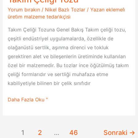
Çeliği
Yorum bırakın
/
Nikel Bazlı Tozlar
/ Yazan
eklemeli̇
Tozu
üreti̇m malzeme tedari̇kçi̇si̇
Takım Çeliği Tozuna Genel Bakış Takım çeliği tozu,
çeşitli endüstriyel uygulamalarda, özellikle de
olağanüstü sertlik, aşınma direnci ve tokluk
gerektiren alet ve bileşenlerin üretiminde kullanılan
özel bir malzemedir. Bu tozlar ince öğütülmüş takım
çeliği formlarıdır ve sertliği muhafaza etme
kabiliyetiyle bilinen bir çelik sınıfıdır
Daha Fazla Oku "
1
2
…
46
Sonraki
→