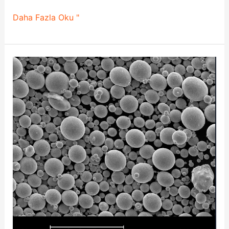
Daha Fazla Oku "
AM
için
FeNi42
Yumuşak
Manyetik
Toz
Tedarikinde
Dikkat
Edilmesi
Gereken
3
Önemli