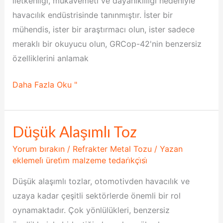
iletkenliği, mukavemeti ve dayanıklılığı nedeniyle
havacılık endüstrisinde tanınmıştır. İster bir
mühendis, ister bir araştırmacı olun, ister sadece
meraklı bir okuyucu olun, GRCop-42'nin benzersiz
özelliklerini anlamak
Daha Fazla Oku "
Düşük Alaşımlı Toz
Düşük
Alaşımlı
Yorum bırakın
/
Refrakter Metal Tozu
/ Yazan
Toz
eklemeli̇ üreti̇m malzeme tedari̇kçi̇si̇
Düşük alaşımlı tozlar, otomotivden havacılık ve
uzaya kadar çeşitli sektörlerde önemli bir rol
oynamaktadır. Çok yönlülükleri, benzersiz