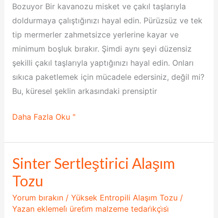
Bozuyor Bir kavanozu misket ve çakıl taşlarıyla
doldurmaya çalıştığınızı hayal edin. Pürüzsüz ve tek
tip mermerler zahmetsizce yerlerine kayar ve
minimum boşluk bırakır. Şimdi aynı şeyi düzensiz
şekilli çakıl taşlarıyla yaptığınızı hayal edin. Onları
sıkıca paketlemek için mücadele edersiniz, değil mi?
Bu, küresel şeklin arkasındaki prensiptir
Daha Fazla Oku "
Sinter Sertleştirici Alaşım
Sinter
Sertleştirici
Tozu
Alaşım
Yorum bırakın
/
Yüksek Entropili Alaşım Tozu
/
Tozu
Yazan
eklemeli̇ üreti̇m malzeme tedari̇kçi̇si̇