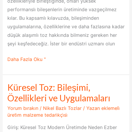
özellikleriyle birleştiğinde, onları yüksek
performanslı bileşenlerin üretiminde vazgeçilmez
kılar. Bu kapsamlı kılavuzda, bileşiminden
uygulamalarına, özelliklerine ve daha fazlasına kadar
düşük alaşımlı toz hakkında bilmeniz gereken her
şeyi keşfedeceğiz. İster bir endüstri uzmanı olun
Daha Fazla Oku "
Küresel Toz: Bileşimi,
Küresel
Toz:
Özellikleri ve Uygulamaları
Bileşimi,
Yorum bırakın
/
Nikel Bazlı Tozlar
/ Yazan
eklemeli̇
Özellikleri
üreti̇m malzeme tedari̇kçi̇si̇
ve
Giriş: Küresel Toz Modern Üretimde Neden Ezber
Uygulamaları