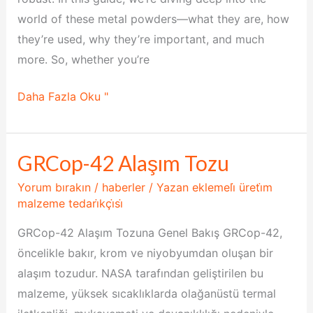
world of these metal powders—what they are, how
they’re used, why they’re important, and much
more. So, whether you’re
Daha Fazla Oku "
GRCop-42 Alaşım Tozu
GRCop-
42
Yorum bırakın
/
haberler
/ Yazan
eklemeli̇ üreti̇m
Alaşım
malzeme tedari̇kçi̇si̇
Tozu
GRCop-42 Alaşım Tozuna Genel Bakış GRCop-42,
öncelikle bakır, krom ve niyobyumdan oluşan bir
alaşım tozudur. NASA tarafından geliştirilen bu
malzeme, yüksek sıcaklıklarda olağanüstü termal