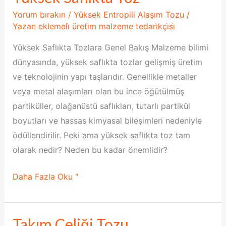
Saflıkta
Yorum bırakın
/
Yüksek Entropili Alaşım Tozu
/
Toz
Yazan
eklemeli̇ üreti̇m malzeme tedari̇kçi̇si̇
Yüksek Saflıkta Tozlara Genel Bakış Malzeme bilimi
dünyasında, yüksek saflıkta tozlar gelişmiş üretim
ve teknolojinin yapı taşlarıdır. Genellikle metaller
veya metal alaşımları olan bu ince öğütülmüş
partiküller, olağanüstü saflıkları, tutarlı partikül
boyutları ve hassas kimyasal bileşimleri nedeniyle
ödüllendirilir. Peki ama yüksek saflıkta toz tam
olarak nedir? Neden bu kadar önemlidir?
Daha Fazla Oku "
Takım Çeliği Tozu
Takım