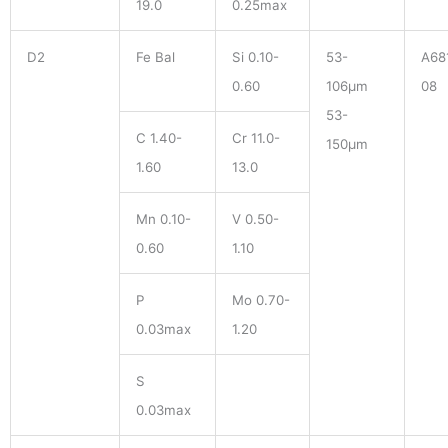
19.0
0.25max
D2
Fe Bal
Si 0.10-
53-
A68
0.60
106μm
08
53-
C 1.40-
Cr 11.0-
150μm
1.60
13.0
Mn 0.10-
V 0.50-
0.60
1.10
P
Mo 0.70-
0.03max
1.20
S
0.03max