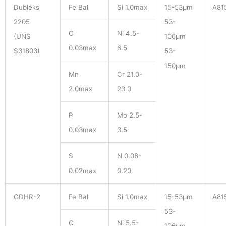
Dubleks
Fe Bal
Si 1.0max
15-53μm
A81
2205
53-
C
Ni 4.5-
(UNS
106μm
0.03max
6.5
S31803)
53-
150μm
Mn
Cr 21.0-
2.0max
23.0
P
Mo 2.5-
0.03max
3.5
S
N 0.08-
0.02max
0.20
GDHR-2
Fe Bal
Si 1.0max
15-53μm
A81
53-
C
Ni 5.5-