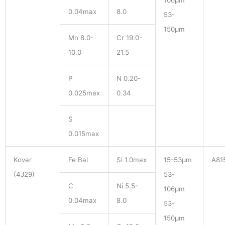
106μm
0.04max
8.0
53-
150μm
Mn 8.0-
Cr 19.0-
10.0
21.5
P
N 0.20-
0.025max
0.34
S
0.015max
Kovar
Fe Bal
Si 1.0max
15-53μm
A81
(4J29)
53-
C
Ni 5.5-
106μm
0.04max
8.0
53-
150μm