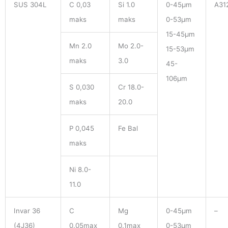
SUS 304L
C 0,03
Si 1.0
0-45μm
A31
maks
maks
0-53μm
15-45μm
Mn 2.0
Mo 2.0-
15-53μm
maks
3.0
45-
106μm
S 0,030
Cr 18.0-
maks
20.0
P 0,045
Fe Bal
maks
Ni 8.0-
11.0
Invar 36
C
Mg
0-45μm
–
(4J36)
0.05max
0.1max
0-53μm