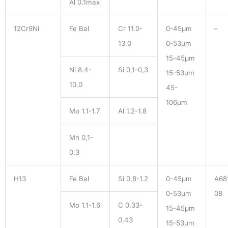
Al 0.1max
12Cr9Ni
Fe Bal
Cr 11.0-
0-45μm
–
13.0
0-53μm
15-45μm
Ni 8.4-
Si 0,1-0,3
15-53μm
10.0
45-
106μm
Mo 1.1-1.7
Al 1.2-1.8
Mn 0,1-
0,3
H13
Fe Bal
Si 0.8-1.2
0-45μm
A68
0-53μm
08
Mo 1.1-1.6
C 0.33-
15-45μm
0.43
15-53μm