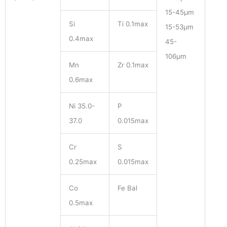
15-45μm
Si
Ti 0.1max
15-53μm
0.4max
45-
106μm
Mn
Zr 0.1max
0.6max
Ni 35.0-
P
37.0
0.015max
Cr
S
0.25max
0.015max
Co
Fe Bal
0.5max