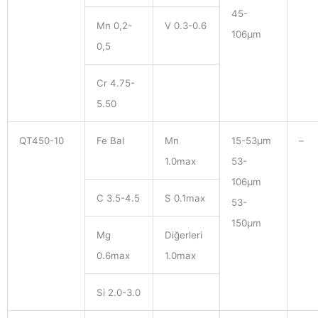
45-
Mn 0,2-
V 0.3-0.6
106μm
0,5
Cr 4.75-
5.50
QT450-10
Fe Bal
Mn
15-53μm
–
1.0max
53-
106μm
C 3.5-4.5
S 0.1max
53-
150μm
Mg
Diğerleri
0.6max
1.0max
Si 2.0-3.0