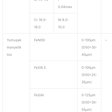
0.04max
Cr 16.0-
Ni 8.0-
19.0
10.0
Yumuşak
FeNi50
0-100μm
–
manyetik
(D50=30-
toz
40μm)
FeSi6.5
0-100μm
(D50=25-
35μm)
FeSiAl
0-125μm
(D50=30-
55μm)