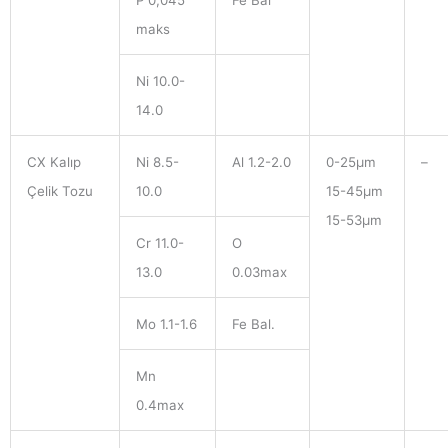
P 0,045
Fe Bal
maks
Ni 10.0-
14.0
CX Kalıp
Ni 8.5-
Al 1.2-2.0
0-25μm
–
Çelik Tozu
10.0
15-45μm
15-53μm
Cr 11.0-
O
13.0
0.03max
Mo 1.1-1.6
Fe Bal.
Mn
0.4max