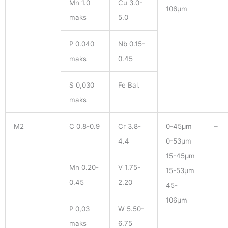
Mn 1.0
Cu 3.0-
106μm
maks
5.0
P 0.040
Nb 0.15-
maks
0.45
S 0,030
Fe Bal.
maks
M2
C 0.8-0.9
Cr 3.8-
0-45μm
–
4.4
0-53μm
15-45μm
Mn 0.20-
V 1.75-
15-53μm
0.45
2.20
45-
106μm
P 0,03
W 5.50-
maks
6.75