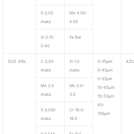
S 0,03
Mo 4.50-
maks
5.50
Si 0.15-
Fe Bal
0.40
SUS 316L
C 0,03
Si 1.0
0-25μm
A31
maks
maks
0-45μm
0-53μm
Mn 2.0
Mo 2.0-
15-45μm
maks
3.0
15-53μm
45-
S 0,030
Cr 16.0-
106μm
maks
18.0