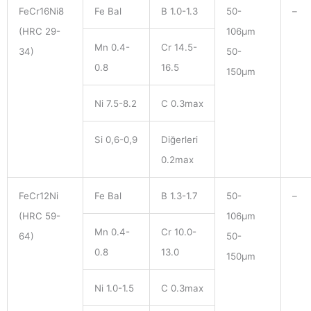
FeCr16Ni8
Fe Bal
B 1.0-1.3
50-
–
(HRC 29-
106μm
Mn 0.4-
Cr 14.5-
34)
50-
0.8
16.5
150μm
Ni 7.5-8.2
C 0.3max
Si 0,6-0,9
Diğerleri
0.2max
FeCr12Ni
Fe Bal
B 1.3-1.7
50-
–
(HRC 59-
106μm
Mn 0.4-
Cr 10.0-
64)
50-
0.8
13.0
150μm
Ni 1.0-1.5
C 0.3max