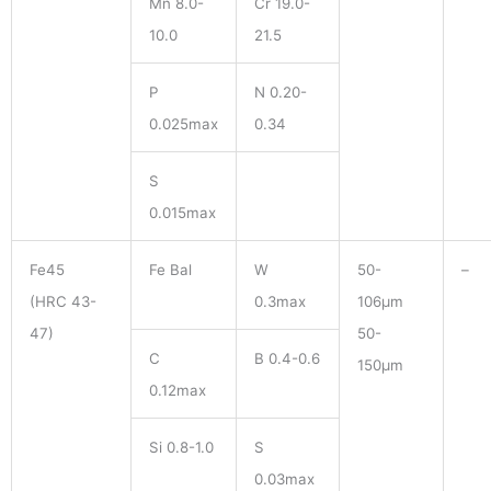
Mn 8.0-
Cr 19.0-
10.0
21.5
P
N 0.20-
0.025max
0.34
S
0.015max
Fe45
Fe Bal
W
50-
–
(HRC 43-
0.3max
106μm
47)
50-
C
B 0.4-0.6
150μm
0.12max
Si 0.8-1.0
S
0.03max