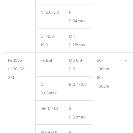
Ni 2.0-3.0
P
0.04max
Cr 16.0-
Mn
19.0
0.25max
Fe3035
Fe Bal
Mo 0.6-
50-
–
(HRC 32-
0.8
106μm
35)
50-
C
B 0.4-0.6
150μm
0.08max
Mn 1.1-1.3
S
0.03max
Si 1.4-1.6
P