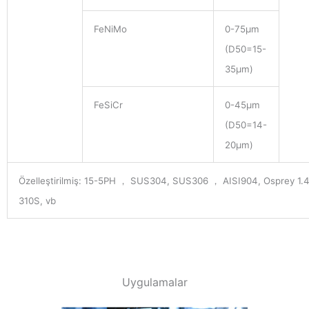
FeNiMo
0-75μm
(D50=15-
35μm)
FeSiCr
0-45μm
(D50=14-
20μm)
Özelleştirilmiş: 15-5PH ， SUS304, SUS306 ， AISI904, Osprey 1.4
310S, vb
Uygulamalar