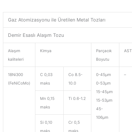
Gaz Atomizasyonu ile Üretilen Metal Tozları
Demir Esaslı Alaşım Tozu
Alaşım
Kimya
Parçacık
AS
kaliteleri
Boyutu
18Ni300
C 0,03
Co 8.5-
0-45μm
–
(FeNiCoMo)
maks
10.0
0-53μm
15-45μm
Mn 0,15
Ti 0.6-1.2
15-53μm
maks
45-
106μm
Si 0,10
Cr 0,5
maks
maks