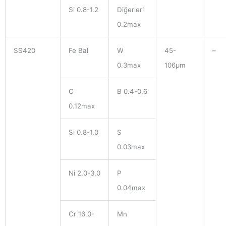
Si 0.8-1.2
Diğerleri
0.2max
SS420
Fe Bal
W
45-
–
0.3max
106μm
C
B 0.4-0.6
0.12max
Si 0.8-1.0
S
0.03max
Ni 2.0-3.0
P
0.04max
Cr 16.0-
Mn