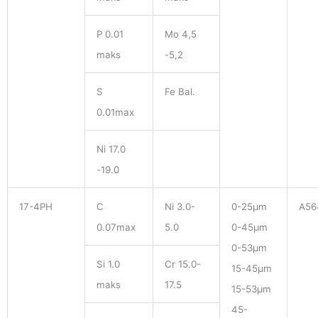
P 0.01
Mo 4,5
maks
-5,2
S
Fe Bal.
0.01max
Ni 17.0
-19.0
17-4PH
C
Ni 3.0-
0-25μm
A56
0.07max
5.0
0-45μm
0-53μm
Si 1.0
Cr 15.0-
15-45μm
maks
17.5
15-53μm
45-