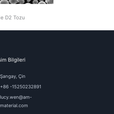
le D2 Tozu
şim Bilgileri
Şangay, Çin
+86 -15250232891
lucy.wen@am-
material.com