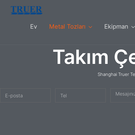
İçeriğe
atla
Ev
Metal Tozları
Ekipman
Takım Çe
Shanghai Truer T
E
T
M
-
e
e
p
l
s
o
a