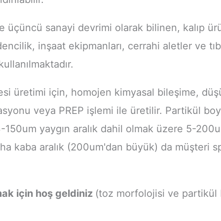
e üçüncü sanayi devrimi olarak bilinen, kalıp ürü
cilik, inşaat ekipmanları, cerrahi aletler ve tıb
kullanılmaktadır.
i üretimi için, homojen kimyasal bileşime, düşü
syonu veya PREP işlemi ile üretilir. Partikül bo
0um yaygın aralık dahil olmak üzere 5-200um 
daha kaba aralık (200um'dan büyük) da müşteri 
mak için hoş geldiniz
(toz morfolojisi ve partikül