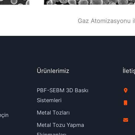
Gaz Atomizasyonu i
Ürünlerimiz
İleti
PBF-SEBM 3D Baskı
Sistemleri
Metal Tozları
eçin
Metal Tozu Yapma
Ekipmanları