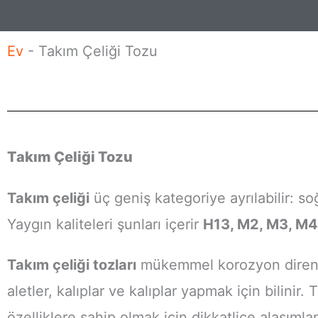
s
j
t
Ev
-
Takım Çeliği Tozu
a
Takım Çeliği Tozu
Takım çeliği
üç geniş kategoriye ayrılabilir: soğ
Yaygın kaliteleri şunları içerir
H13, M2, M3, M4
Takım çeliği tozları
mükemmel korozyon direnci, 
aletler, kalıplar ve kalıplar yapmak için bilinir
özelliklere sahip olmak için dikkatlice alaşımland