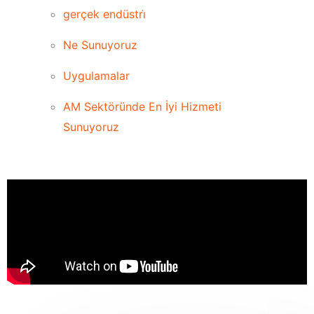
gerçek endüstri̇
Ne Sunuyoruz
Uygulamalar
AM Sektöründe En İyi Hizmeti
Sunuyoruz