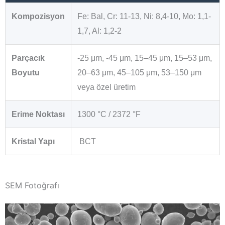
Kompozisyon
Fe: Bal, Cr: 11-13, Ni: 8,4-10, Mo: 1,1-
1,7, Al: 1,2-2
Parçacık
-25 μm, -45 μm, 15–45 μm, 15–53 μm,
Boyutu
20–63 μm, 45–105 μm, 53–150 μm
veya özel üretim
Erime Noktası
1300 °C / 2372 °F
Kristal Yapı
BCT
SEM Fotoğrafı