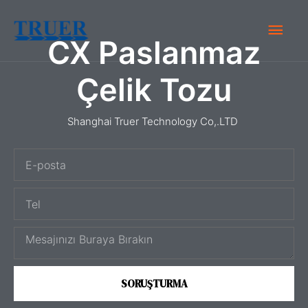
İçeriğe
Ana
atla
CX Paslanmaz
Men
Çelik Tozu
Shanghai Truer Technology Co,.LTD
E
-
T
p
e
o
M
l
s
e
t
s
a
SORUŞTURMA
a