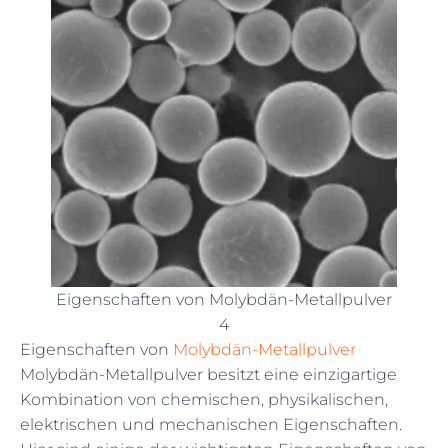
Eigenschaften von Molybdän-Metallpulver
4
Eigenschaften von
Molybdän-Metallpulver
Molybdän-Metallpulver besitzt eine einzigartige
Kombination von chemischen, physikalischen,
elektrischen und mechanischen Eigenschaften.