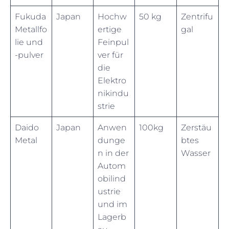
Fukuda
Japan
Hochw
50 kg
Zentrifu
Metallfo
ertige
gal
lie und
Feinpul
-pulver
ver für
die
Elektro
nikindu
strie
Daido
Japan
Anwen
100kg
Zerstäu
Metal
dunge
btes
n in der
Wasser
Autom
obilind
ustrie
und im
Lagerb