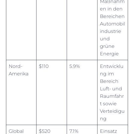
Maßnahm
en in den
Bereichen
Automobil
industrie
und
grüne
Energie
Nord-
$110
5.9%
Entwicklu
Amerika
ng im
Bereich
Luft- und
Raumfahr
t sowie
Verteidigu
ng
Global
$520
7.1%
Einsatz