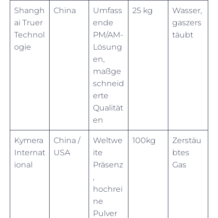
Shangh
China
Umfass
25 kg
Wasser,
ai Truer
ende
gaszers
Technol
PM/AM-
täubt
ogie
Lösung
en,
maßge
schneid
erte
Qualität
en
Kymera
China /
Weltwe
100kg
Zerstäu
Internat
USA
ite
btes
ional
Präsenz
Gas
,
hochrei
ne
Pulver