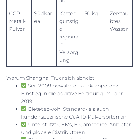
au
GGP
Südkor
Kosten
50 kg
Zerstäu
Metall-
ea
günstig
btes
Pulver
e
Wasser
regiona
le
Versorg
ung
Warum Shanghai Truer sich abhebt
Seit 2009 bewährte Fachkompetenz,
Einstieg in die additive Fertigung im Jahr
2019
Bietet sowohl Standard- als auch
kundenspezifische CuAl10-Pulversorten an
Unterstützt OEMs, E-Commerce-Anbieter
und globale Distributoren