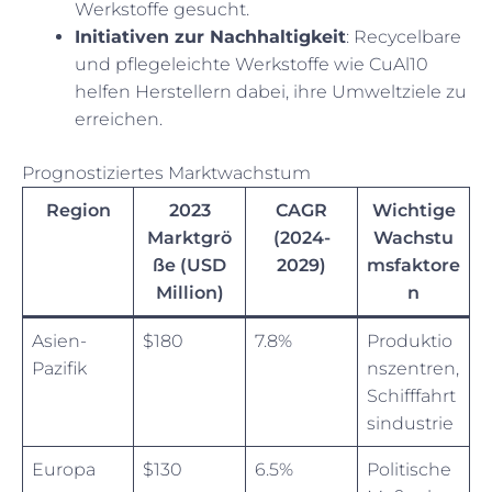
Werkstoffe gesucht.
Initiativen zur Nachhaltigkeit
: Recycelbare
und pflegeleichte Werkstoffe wie CuAl10
helfen Herstellern dabei, ihre Umweltziele zu
erreichen.
Prognostiziertes Marktwachstum
Region
2023
CAGR
Wichtige
Marktgrö
(2024-
Wachstu
ße (USD
2029)
msfaktore
Million)
n
Asien-
$180
7.8%
Produktio
Pazifik
nszentren,
Schifffahrt
sindustrie
Europa
$130
6.5%
Politische