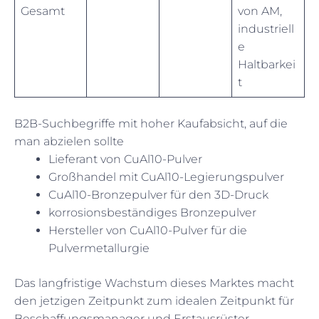
Gesamt
von AM,
industriell
e
Haltbarkei
t
B2B-Suchbegriffe mit hoher Kaufabsicht, auf die
man abzielen sollte
Lieferant von CuAl10-Pulver
Großhandel mit CuAl10-Legierungspulver
CuAl10-Bronzepulver für den 3D-Druck
korrosionsbeständiges Bronzepulver
Hersteller von CuAl10-Pulver für die
Pulvermetallurgie
Das langfristige Wachstum dieses Marktes macht
den jetzigen Zeitpunkt zum idealen Zeitpunkt für
Beschaffungsmanager und Erstausrüster,