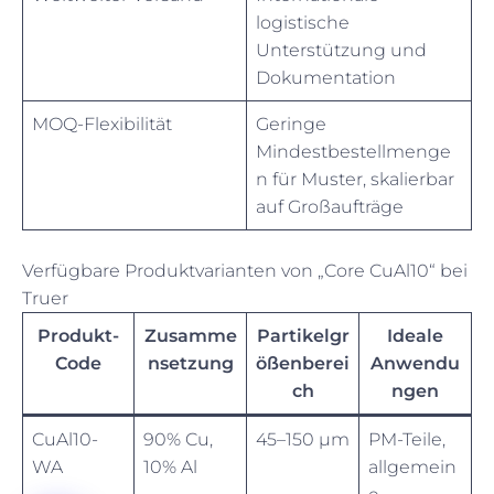
logistische
Unterstützung und
Dokumentation
MOQ-Flexibilität
Geringe
Mindestbestellmenge
n für Muster, skalierbar
auf Großaufträge
Verfügbare Produktvarianten von „Core CuAl10“ bei
Truer
Produkt-
Zusamme
Partikelgr
Ideale
Code
nsetzung
ößenberei
Anwendu
ch
ngen
CuAl10-
90% Cu,
45–150 µm
PM-Teile,
WA
10% Al
allgemein