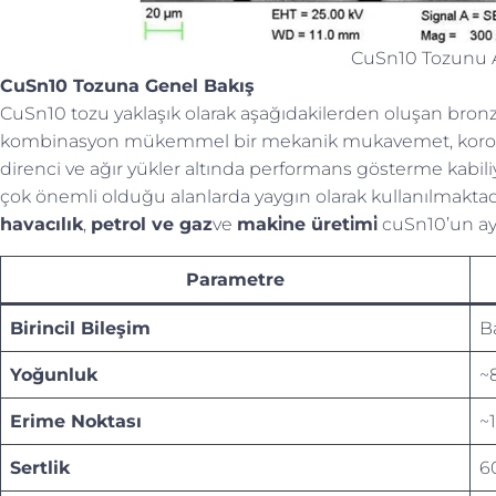
CuSn10 Tozunu 
CuSn10 Tozuna Genel Bakış
CuSn10 tozu yaklaşık olarak aşağıdakilerden oluşan bronz
kombinasyon mükemmel bir mekanik mukavemet, korozyon 
direnci ve ağır yükler altında performans gösterme kabiliye
çok önemli olduğu alanlarda yaygın olarak kullanılmaktadı
havacılık
,
petrol ve gaz
ve
maki̇ne üreti̇mi̇
cuSn10’un ayır
Parametre
Birincil Bileşim
Ba
Yoğunluk
~
Erime Noktası
~
Sertlik
6