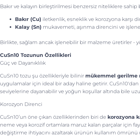
Bakır ve kalayın birleştirilmesi benzersiz niteliklere sahip 
Bakır (Cu)
iletkenlik, esneklik ve korozyona karşı di
Kalay (Sn)
mukavemeti, aşınma direncini ve işlenebili
Birlikte, sağlam ancak işlenebilir bir malzeme üretirler - yü
CuSn10 Tozunun Özellikleri
Güç ve Dayanıklılık
CuSn10 tozu şu özellikleriyle bilinir
mükemmel gerilme
uygulamalar için ideal bir aday haline getirir. CuSn10'da
seviyelerine dayanabilir ve yoğun koşullar altında bile 
Korozyon Direnci
CuSn10’un öne çıkan özelliklerinden biri de
korozyona k
neme veya korozif ortamlara maruz kalan parçalar için fayda
değiştirme ihtiyacını azaltarak ürünün kullanım ömrünü u