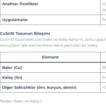
Anahtar Özellikler
Yü
il
Uygulamalar
Ru
CuSn10 Tozunun Bileşimi
CuSn10 tozundaki özel bakır ve kalay karışımı, zorlu uygul
sonuçlanır. İşte elementlere daha yakından bir bakış:
Element
Bakır (Cu)
89
Kalay (Sn)
9.
Diğer Safsızlıklar (örn. kurşun, demir)
<
Neden Bakır ve Kalay?