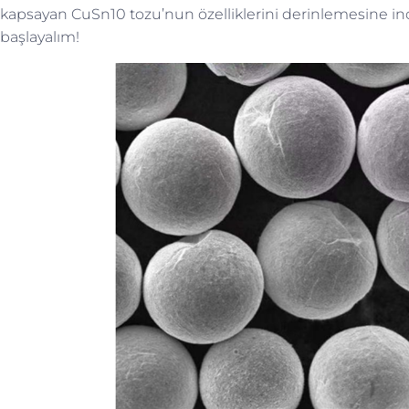
kapsayan CuSn10 tozu’nun özelliklerini derinlemesine in
başlayalım!