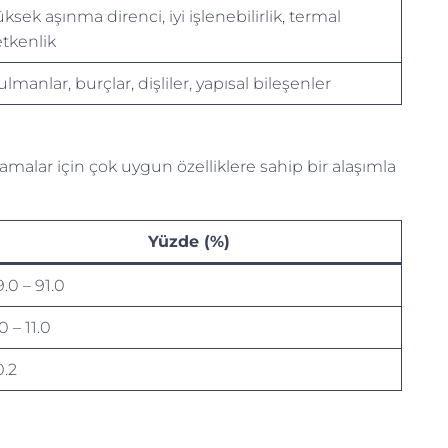
ksek aşınma direnci, iyi işlenebilirlik, termal
etkenlik
lmanlar, burçlar, dişliler, yapısal bileşenler
amalar için çok uygun özelliklere sahip bir alaşımla
Yüzde (%)
.0 – 91.0
0 – 11.0
0.2