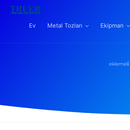
İçeriğe
atla
Ev
Metal Tozları
Ekipman
eklemeli̇