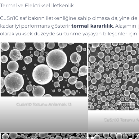
Termal ve Elektriksel İletkenlik
CuSn10 saf bakırın iletkenliğine sahip olmasa da, yine d
kadar iyi performans gösterir
termal kararlılık
. Alaşımın 
olarak yüksek düzeyde sürtünme yaşayan bileşenler için kul
CuSn10 Tozunu Anlamak 13
CuSn10 Tozunu A