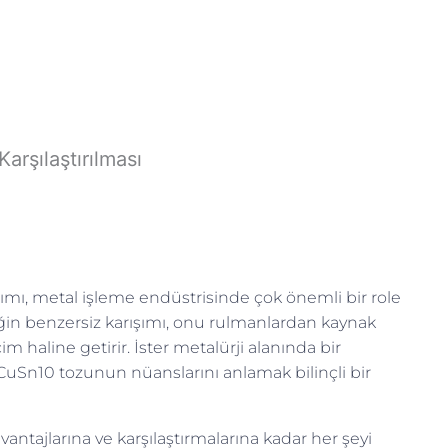
arşılaştırılması
aşımı, metal işleme endüstrisinde çok önemli bir role
iğin benzersiz karışımı, onu rulmanlardan kaynak
m haline getirir. İster metalürji alanında bir
n, CuSn10 tozunun nüanslarını anlamak bilinçli bir
antajlarına ve karşılaştırmalarına kadar her şeyi