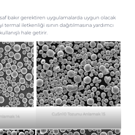
e saf bakır gerektiren uygulamalarda uygun olacak
iyi termal iletkenliği ısının dağıtılmasına yardımcı
lanışlı hale getirir.
CuSn10 Tozunu Anlamak 15
nlamak 14