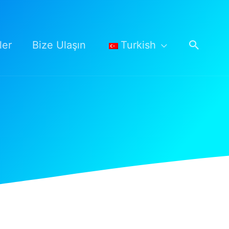
Arama
ler
Bize Ulaşın
Turkish