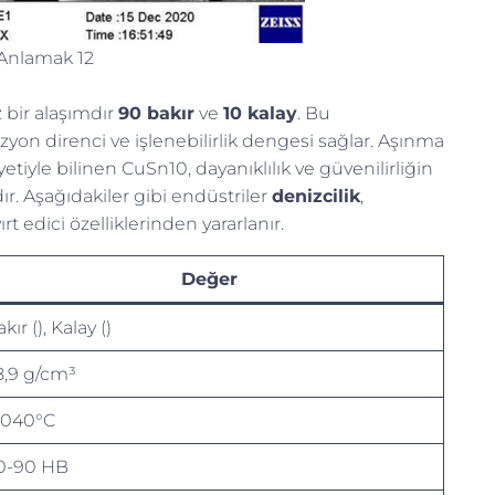
Anlamak 12
 bir alaşımdır
90 bakır
ve
10 kalay
. Bu
direnci ve işlenebilirlik dengesi sağlar. Aşınma
tiyle bilinen CuSn10, dayanıklılık ve güvenilirliğin
r. Aşağıdakiler gibi endüstriler
denizcilik
,
t edici özelliklerinden yararlanır.
Değer
kır (), Kalay ()
8,9 g/cm³
1040°C
0-90 HB