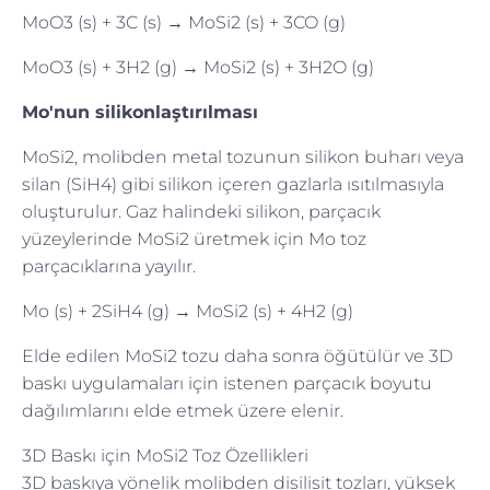
MoO3 (s) + 3C (s) → MoSi2 (s) + 3CO (g)
MoO3 (s) + 3H2 (g) → MoSi2 (s) + 3H2O (g)
Mo'nun silikonlaştırılması
MoSi2, molibden metal tozunun silikon buharı veya
silan (SiH4) gibi silikon içeren gazlarla ısıtılmasıyla
oluşturulur. Gaz halindeki silikon, parçacık
yüzeylerinde MoSi2 üretmek için Mo toz
parçacıklarına yayılır.
Mo (s) + 2SiH4 (g) → MoSi2 (s) + 4H2 (g)
Elde edilen MoSi2 tozu daha sonra öğütülür ve 3D
baskı uygulamaları için istenen parçacık boyutu
dağılımlarını elde etmek üzere elenir.
3D Baskı için MoSi2 Toz Özellikleri
3D baskıya yönelik molibden disilisit tozları, yüksek