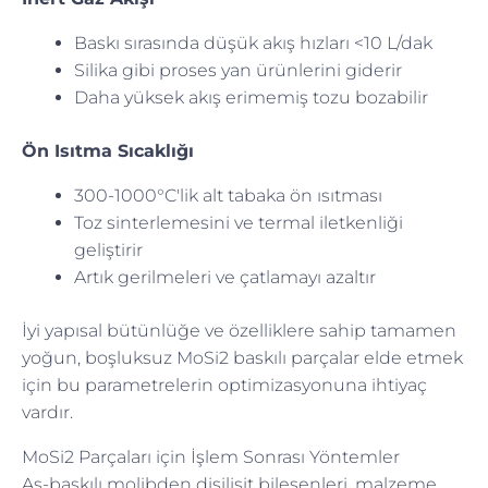
Baskı sırasında düşük akış hızları <10 L/dak
Silika gibi proses yan ürünlerini giderir
Daha yüksek akış erimemiş tozu bozabilir
Ön Isıtma Sıcaklığı
300-1000°C'lik alt tabaka ön ısıtması
Toz sinterlemesini ve termal iletkenliği
geliştirir
Artık gerilmeleri ve çatlamayı azaltır
İyi yapısal bütünlüğe ve özelliklere sahip tamamen
yoğun, boşluksuz MoSi2 baskılı parçalar elde etmek
için bu parametrelerin optimizasyonuna ihtiyaç
vardır.
MoSi2 Parçaları için İşlem Sonrası Yöntemler
As-baskılı molibden disilisit bileşenleri, malzeme