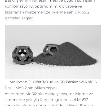
Baskı işleminin iyileştirilmesi ve uygun son işlem
kombinasyonu, optimum mikro yapıya ve
tasarlanan malzeme özelliklerine sahip MoSi2
parçaları sağlar.
Molibden Disilisit Tozunun 3D Baskıdaki Rolü 6
Basılı MoSi2'nin Mikro Yapısı
As-printed MoSi2'nin mikro yapısı, toz işleme ve
sinterleme yoluyla üretilen geleneksel MoSi2
seramiklerinden önemli ölçüde farklıdır. Bunun