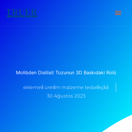
İçeriğe
Ana
atla
Men
Molibden Disilisit Tozunun 3D Baskıdaki Rolü
eklemeli̇ üreti̇m malzeme tedari̇kçi̇si̇
30 Ağustos 2023