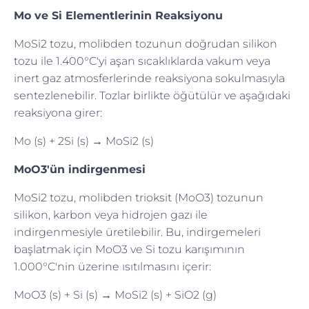
Mo ve Si Elementlerinin Reaksiyonu
MoSi2 tozu, molibden tozunun doğrudan silikon
tozu ile 1.400°C'yi aşan sıcaklıklarda vakum veya
inert gaz atmosferlerinde reaksiyona sokulmasıyla
sentezlenebilir. Tozlar birlikte öğütülür ve aşağıdaki
reaksiyona girer:
Mo (s) + 2Si (s) → MoSi2 (s)
MoO3'ün indirgenmesi
MoSi2 tozu, molibden trioksit (MoO3) tozunun
silikon, karbon veya hidrojen gazı ile
indirgenmesiyle üretilebilir. Bu, indirgemeleri
başlatmak için MoO3 ve Si tozu karışımının
1.000°C'nin üzerine ısıtılmasını içerir:
MoO3 (s) + Si (s) → MoSi2 (s) + SiO2 (g)