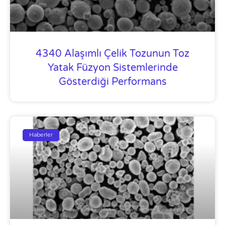
4340 Alaşımlı Çelik Tozunun Toz
Yatak Füzyon Sistemlerinde
Gösterdiği Performans
Haberler