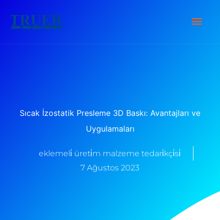
İçeriğe
Ana
atla
Men
Sıcak İzostatik Presleme 3D Baskı: Avantajları ve
Uygulamaları
eklemeli̇ üreti̇m malzeme tedari̇kçi̇si̇
7 Ağustos 2023