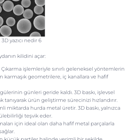
: 3D yazıcı nedir 6
danın kilidini açar:
n! Çıkarma işlemleriyle sınırlı geleneksel yöntemlerin
 karmaşık geometrilere, iç kanallara ve hafif
ülerinin günleri geride kaldı. 3D baskı, işlevsel
k tanıyarak ürün geliştirme sürecinizi hızlandırır.
i miktarda hurda metal üretir. 3D baskı, yalnızca
lebilirliği teşvik eder.
ları için ideal olan daha hafif metal parçalarla
sağlar.
n küçük partiler halinde verimli bir şekilde