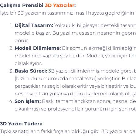
Çalışma Prensibi
3D Yazıcılar
:
İşte bir 3D yazıcının tasarımınızı nasıl hayata geçirdiğinin
Dijital Tasarım:
Yolculuk, bilgisayar destekli tasarı
modelle başlar. Bu yazılım, esasen nesnenin geometr
görür.
Modeli Dilimleme:
Bir somun ekmeği dilimlediğiniz
modelinize yaptığı şey budur. Modeli, yazıcı için tal
olarak ayırır.
Baskı Süreci:
3B yazıcı, dilimlenmiş modele göre, 
(bizim durumumuzda metal tozu) yerleştirir. Bir lazer
parçacıklarını seçici olarak eritir veya birleştirir ve 
nesneyi alttan yukarıya doğru kademeli olarak oluşt
Son İşlem:
Baskı tamamlandıktan sonra, nesne, deste
çıkarılması ve profesyonel bir görünüm için son rötu
3D Yazıcı Türleri:
Tıpkı sanatçıların farklı fırçaları olduğu gibi, 3D yazıcıla