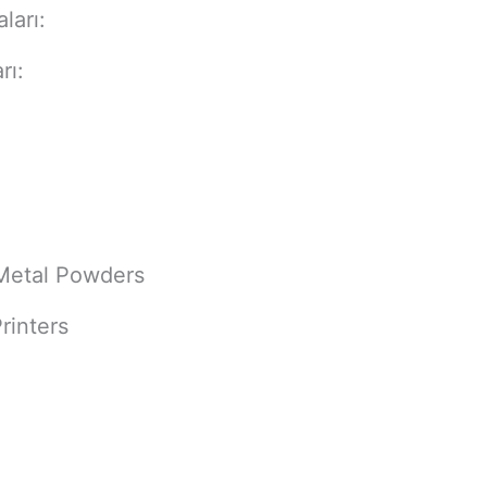
ları:
rı:
 Metal Powders
rinters