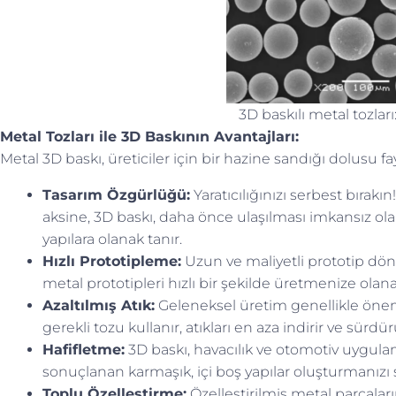
3D baskılı metal tozları
Metal Tozları ile 3D Baskının Avantajları:
Metal 3D baskı, üreticiler için bir hazine sandığı dolusu fay
Tasarım Özgürlüğü:
Yaratıcılığınızı serbest bırakı
aksine, 3D baskı, daha önce ulaşılması imkansız olan
yapılara olanak tanır.
Hızlı Prototipleme:
Uzun ve maliyetli prototip döng
metal prototipleri hızlı bir şekilde üretmenize olana
Azaltılmış Atık:
Geleneksel üretim genellikle öneml
gerekli tozu kullanır, atıkları en aza indirir ve sürdürü
Hafifletme:
3D baskı, havacılık ve otomotiv uygulama
sonuçlanan karmaşık, içi boş yapılar oluşturmanızı 
Toplu Özelleştirme:
Özelleştirilmiş metal parçaları