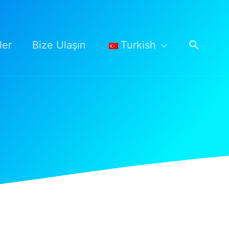
Arama
ler
Bize Ulaşın
Turkish