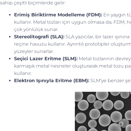
sahip çeşitli biçimlerde gelir:
Erimiş Biriktirme Modelleme (FDM):
En yaygın tür
kullanır. Metal tozları için uygun olmasa da, FDM, hob
çok yönlülük sunar.
Stereolitografi (SLA):
SLA yazıcılar, bir lazer ışını
reçine havuzu kullanır. Ayrıntılı prototipler oluştu
yüzeyler sunarlar.
Seçici Lazer Eritme (SLM):
Metal tozlarının devreye
karmaşık metal nesneler oluşturarak metal tozu parç
kullanır.
Elektron Işınıyla Eritme (EBM):
SLM'ye benzer şeki