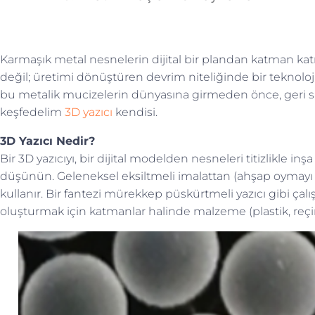
Karmaşık metal nesnelerin dijital bir plandan katman ka
değil; üretimi dönüştüren devrim niteliğinde bir teknoloji
bu metalik mucizelerin dünyasına girmeden önce, geri s
keşfedelim
3D yazıcı
kendisi.
3D Yazıcı Nedir?
Bir 3D yazıcıyı, bir dijital modelden nesneleri titizlikle inş
düşünün. Geleneksel eksiltmeli imalattan (ahşap oymayı dü
kullanır. Bir fantezi mürekkep püskürtmeli yazıcı gibi çal
oluşturmak için katmanlar halinde malzeme (plastik, reç