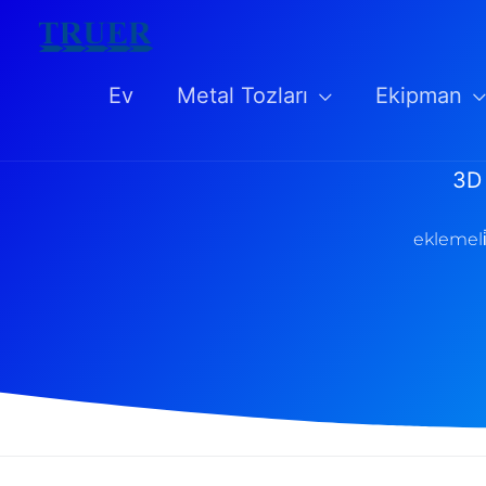
İçeriğe
atla
Ev
Metal Tozları
Ekipman
3D 
eklemeli̇