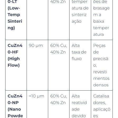
0-LT
40% Zn
temper
ões de
(Low-
atura de
brasage
Temp
sinteriz
m a
Sinteri
ação
baixa
ng)
temper
atura
CuZn4
90 µm
60% Cu,
Alta
Peças
0-HF
40% Zn
taxa de
de
(High
fluxo
precisã
Flow)
o,
revesti
mentos
densos
CuZn4
<10 µm
60% Cu,
Alta
Catalisa
0-NP
40% Zn
reativid
dores,
(Nano
ade
aplicaçõ
Powde
devido
es