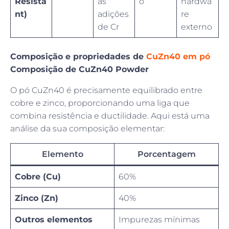
Resista
as
o
hardwa
nt)
adições
re
de Cr
externo
Composição e propriedades de
CuZn40 em pó
Composição de CuZn40 Powder
O pó CuZn40 é precisamente equilibrado entre
cobre e zinco, proporcionando uma liga que
combina resistência e ductilidade. Aqui está uma
análise da sua composição elementar:
Elemento
Porcentagem
Cobre (Cu)
60%
Zinco (Zn)
40%
Outros elementos
Impurezas mínimas