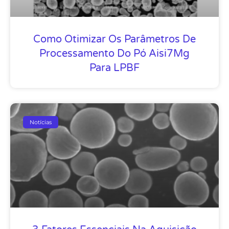
Como Otimizar Os Parâmetros De
Processamento Do Pó Aisi7Mg
Para LPBF
Notícias