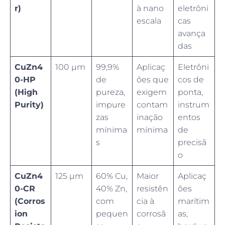
r)
à nano
eletrôni
escala
cas
avança
das
CuZn4
100 µm
99,9%
Aplicaç
Eletrôni
0-HP
de
ões que
cos de
(High
pureza,
exigem
ponta,
Purity)
impure
contam
instrum
zas
inação
entos
mínima
mínima
de
s
precisã
o
CuZn4
125 µm
60% Cu,
Maior
Aplicaç
0-CR
40% Zn,
resistên
ões
(Corros
com
cia à
marítim
ion
pequen
corrosã
as,