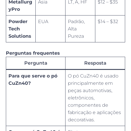
Metallurg
Ásia
LT, A, HF
$12 – $35
yPro
Powder
EUA
Padrão,
$14 – $32
Tech
Alta
Solutions
Pureza
Perguntas frequentes
Pergunta
Resposta
Para que serve o pó
O pó CuZn40 é usado
CuZn40?
principalmente em
peças automotivas,
eletrônicos,
componentes de
fabricação e aplicações
decorativas.