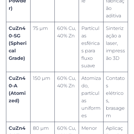
Powde
ie
fabricaç
r)
ão
aditiva
CuZn4
75 µm
60% Cu,
Partícul
Sinteriz
0-SG
40% Zn
as
ação a
(Spheri
esférica
laser,
cal
s para
impress
Grade)
fluxo
ão 3D
suave
CuZn4
150 µm
60% Cu,
Atomiza
Contato
0-A
40% Zn
do,
s
(Atomi
partícul
elétrico
zed)
as
s,
uniform
brasage
es
m
CuZn4
80 µm
60% Cu,
Menor
Aplicaç