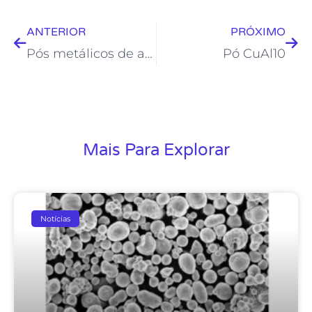
Anterior
Pró
ANTERIOR
PRÓXIMO
Pós metálicos de alto desempenho
Pó CuAl10
Mais Para Explorar
Notícias