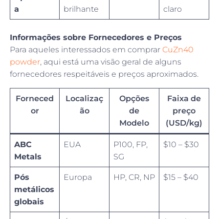
a
brilhante
claro
Informações sobre Fornecedores e Preços
Para aqueles interessados em comprar
CuZn40
powder
, aqui está uma visão geral de alguns
fornecedores respeitáveis e preços aproximados.
Forneced
Localizaç
Opções
Faixa de
or
ão
de
preço
Modelo
(USD/kg)
ABC
EUA
P100, FP,
$10 – $30
Metals
SG
Pós
Europa
HP, CR, NP
$15 – $40
metálicos
globais