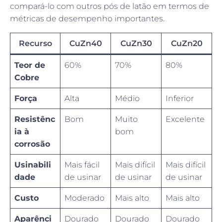
compará-lo com outros pós de latão em termos de
métricas de desempenho importantes.
Recurso
CuZn40
CuZn30
CuZn20
Teor de
60%
70%
80%
Cobre
Força
Alta
Médio
Inferior
Resistênc
Bom
Muito
Excelente
ia à
bom
corrosão
Usinabili
Mais fácil
Mais difícil
Mais difícil
dade
de usinar
de usinar
de usinar
Custo
Moderado
Mais alto
Mais alto
Aparênci
Dourado
Dourado
Dourado