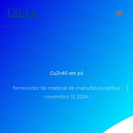
Ir
Men
para
o
Prin
conteúdo
CuZn40 em pó
fornecedor de material de manufatura aditiva
novembro 13, 2024