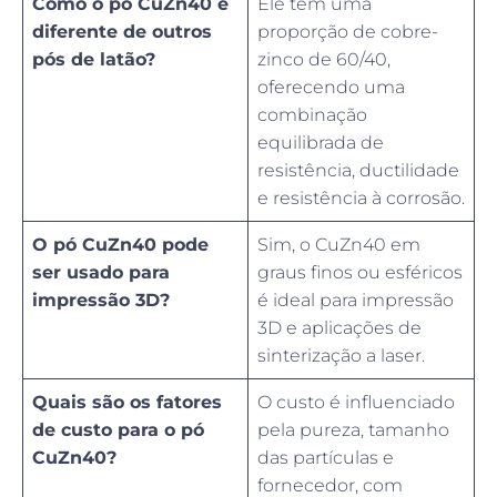
Como o pó CuZn40 é
Ele tem uma
diferente de outros
proporção de cobre-
pós de latão?
zinco de 60/40,
oferecendo uma
combinação
equilibrada de
resistência, ductilidade
e resistência à corrosão.
O pó CuZn40 pode
Sim, o CuZn40 em
ser usado para
graus finos ou esféricos
impressão 3D?
é ideal para impressão
3D e aplicações de
sinterização a laser.
Quais são os fatores
O custo é influenciado
de custo para o pó
pela pureza, tamanho
CuZn40?
das partículas e
fornecedor, com