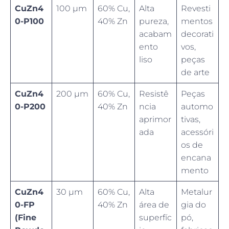
CuZn4
100 µm
60% Cu,
Alta
Revesti
0-P100
40% Zn
pureza,
mentos
acabam
decorati
ento
vos,
liso
peças
de arte
CuZn4
200 µm
60% Cu,
Resistê
Peças
0-P200
40% Zn
ncia
automo
aprimor
tivas,
ada
acessóri
os de
encana
mento
CuZn4
30 µm
60% Cu,
Alta
Metalur
0-FP
40% Zn
área de
gia do
(Fine
superfíc
pó,