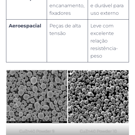
encanamento,
e durável para
fixadores
uso externo
Aeroespacial
Peças de alta
Leve com
tensão
excelente
relação
resistência-
peso
CuZn40 Powder 9
CuZn40 Powder 10