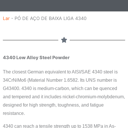
a
g
Lar
-
PÓ DE AÇO DE BAIXA LIGA 4340
e
m
4340 Low Alloy Steel Powder
The closest German equivalent to AISI/SAE 4340 steel is
34CrNiMo6 (Material Number 1.6582. Its UNS number is
G43400. 4340 is medium-carbon, which can be quenced
and tempered and it includes nickel-chromium-molybdenum,
designed for high strength, toughness, and fatigue
resistance.
4340 can reach a tensile strength up to 1538 MPa in As-