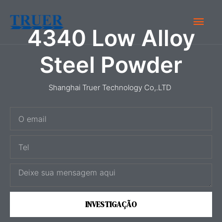
Ir
Men
para
4340 Low Alloy
o
Prin
conteúdo
Steel Powder
Shanghai Truer Technology Co,.LTD
O
e
T
m
e
a
M
l
i
e
l
n
INVESTIGAÇÃO
s