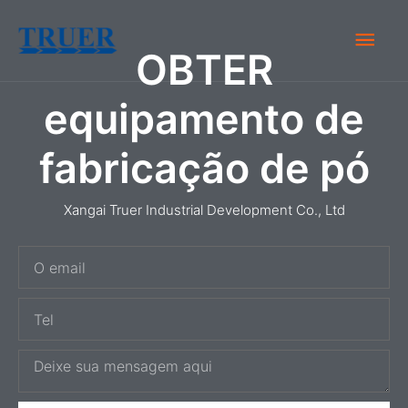
Ir
Men
para
OBTER
o
Prin
conteúdo
equipamento de
fabricação de pó
Xangai Truer Industrial Development Co., Ltd
O
e
T
m
e
a
M
l
i
e
l