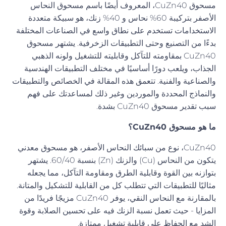
مسحوق CuZn40، المعروف أيضًا باسم مسحوق النحاس
الأصفر بتركيبة 60% نحاس و 40% زنك، هو سبيكة متعددة
الاستخدامات تستخدم على نطاق واسع في الصناعات المختلفة
بدءًا من التصنيع وحتى التطبيقات الزخرفية. يشتهر مسحوق
CuZn40 بمقاومته للتآكل وقابليته للتشغيل ولونه الذهبي
الجذاب، ويلعب دورًا أساسيًا في مختلف التطبيقات الهندسية
والصناعية والفنية. تتعمق هذه المقالة في الخصائص والتطبيقات
والنماذج المحددة والموردين وغير ذلك لمساعدتك على فهم
سبب تقدير مسحوق CuZn40 بشدة.
ما هو مسحوق CuZn40؟
CuZn40، نوع من سبائك النحاس الأصفر، هو مسحوق معدني
يتكون من النحاس (Cu) والزنك (Zn) بنسبة 60/40. يشتهر
بتوازنه بين القوة وقابلية الطرق ومقاومة التآكل، مما يجعله
مثاليًا للتطبيقات التي تتطلب كل من القابلية للتشكيل والمتانة.
بالمقارنة مع النحاس النقي، يوفر CuZn40 مزيجًا فريدًا من
المزايا - حيث تعمل نسبة الزنك فيه على تحسين الصلابة وقوة
الشد مع الحفاظ على قابلية تشغيل ممتازة.