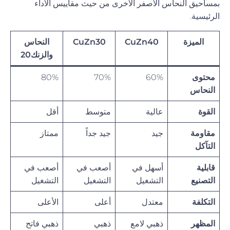
بمساحيق النحاس الأصفر الأخرى من حيث مقاييس الأداء
الرئيسية.
الميزة
CuZn40
CuZn30
النحاس
والزنك20
محتوى
60%
70%
80%
النحاس
القوة
عالية
متوسط
أقل
مقاومة
جيد
جيد جداً
ممتاز
التآكل
قابلية
أسهل في
أصعب في
أصعب في
التصنيع
التشغيل
التشغيل
التشغيل
التكلفة
معتدل
أعلى
الأعلى
المظهر
ذهبي لامع
ذهبي
ذهبي فاتح