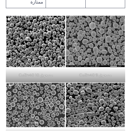
ممتازة
مسحوق CuZn40 9
مسحوق CuZn40 10