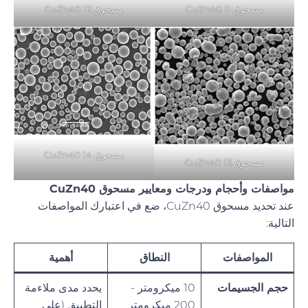
مسحوق CuZn40 11
مسحوق CuZn40 12
مسحوق CuZn40 14
مسحوق CuZn40 13
مواصفات وأحجام ودرجات ومعايير مسحوق CuZn40
عند تحديد مسحوق CuZn40، ضع في اعتبارك المواصفات
التالية:
المواصفات
النطاق
أهمية
حجم الجسيمات
10 ميكرومتر -
يحدد مدى ملاءمة
200 ميكرومتر
التطبيق (على