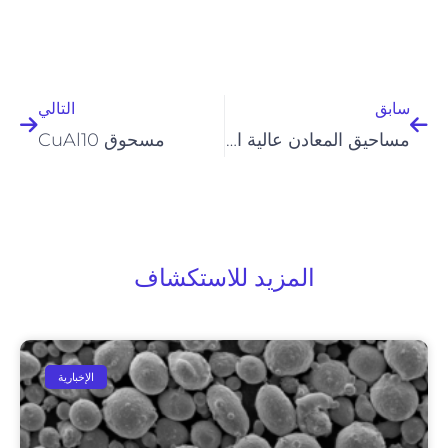
السابق
التالي
سابق
التالي
مساحيق المعادن عالية الأداء
مسحوق CuAl10
المزيد للاستكشاف
الإخبارية