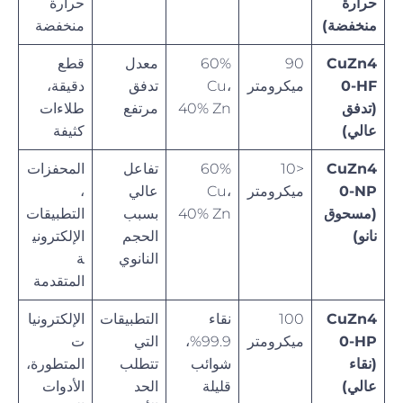
حرارة
حرارة
منخفضة)
منخفضة
CuZn4
90
60%
معدل
قطع
0-HF
ميكرومتر
Cu،
تدفق
دقيقة،
(تدفق
40% Zn
مرتفع
طلاءات
عالي)
كثيفة
CuZn4
<10
60%
تفاعل
المحفزات
0-NP
ميكرومتر
Cu،
عالي
،
(مسحوق
40% Zn
بسبب
التطبيقات
نانو)
الحجم
الإلكتروني
النانوي
ة
المتقدمة
CuZn4
100
نقاء
التطبيقات
الإلكترونيا
0-HP
ميكرومتر
99.9%،
التي
ت
(نقاء
شوائب
تتطلب
المتطورة،
عالي)
قليلة
الحد
الأدوات