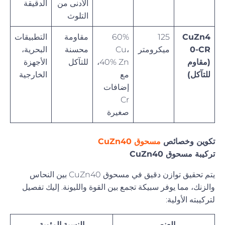
الأدنى من
الدقيقة
التلوث
CuZn4
125
60%
مقاومة
التطبيقات
0-CR
ميكرومتر
Cu،
محسنة
البحرية،
(مقاوم
40% Zn،
للتآكل
الأجهزة
للتآكل)
مع
الخارجية
إضافات
Cr
صغيرة
تكوين وخصائص
مسحوق CuZn40
تركيبة مسحوق CuZn40
يتم تحقيق توازن دقيق في مسحوق CuZn40 بين النحاس
والزنك، مما يوفر سبيكة تجمع بين القوة والليونة. إليك تفصيل
لتركيبته الأولية:
العنصر
النسبة المئوية