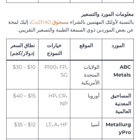
معلومات المورد والتسعير
بالنسبة لأولئك المهتمين بالشراء
مسحوق CuZn40
، إليك لمحة
عن بعض الموردين ذوي السمعة الطيبة والتسعير التقريبي.
المورد
الموقع
خيارات
نطاق السعر
النموذج
(دولار/كجم)
ABC
الولايات
P100، FP،
$10 – $30
Metals
المتحدة
SG
الأمريكية
المساحيق
أوروبا
HP، CR،
$15 – $40
المعدنية
NP
العالمية
Metallurg
آسيا
LT، A، HF
$12 – $35
yPro