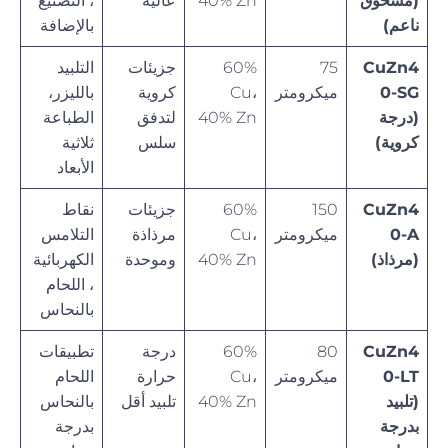
(مسحوق
40% Zn
عالية
، التصنيع
ناعم)
بالإضافة
CuZn4
75
60%
جزيئات
التلبيد
0-SG
ميكرومتر
Cu،
كروية
بالليزر،
(درجة
40% Zn
لتدفق
الطباعة
كروية)
سلس
ثلاثية
الأبعاد
CuZn4
150
60%
جزيئات
نقاط
0-A
ميكرومتر
Cu،
مرذاذة
التلامس
(مرذاذ)
40% Zn
وموحدة
الكهربائية
، اللحام
بالنحاس
CuZn4
80
60%
درجة
تطبيقات
0-LT
ميكرومتر
Cu،
حرارة
اللحام
(تلبيد
40% Zn
تلبيد أقل
بالنحاس
بدرجة
بدرجة