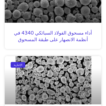
أداء مسحوق الفولاذ السبائكي 4340 في
أنظمة الانصهار على طبقة المسحوق
الإخبارية