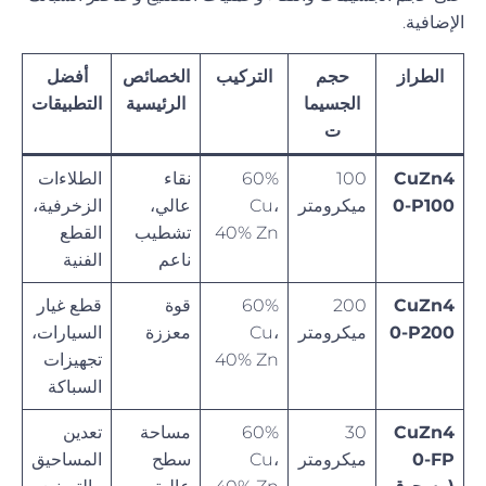
الإضافية.
الطراز
حجم
التركيب
الخصائص
أفضل
الجسيما
الرئيسية
التطبيقات
ت
CuZn4
100
60%
نقاء
الطلاءات
0-P100
ميكرومتر
Cu،
عالي،
الزخرفية،
40% Zn
تشطيب
القطع
ناعم
الفنية
CuZn4
200
60%
قوة
قطع غيار
0-P200
ميكرومتر
Cu،
معززة
السيارات،
40% Zn
تجهيزات
السباكة
CuZn4
30
60%
مساحة
تعدين
0-FP
ميكرومتر
Cu،
سطح
المساحيق