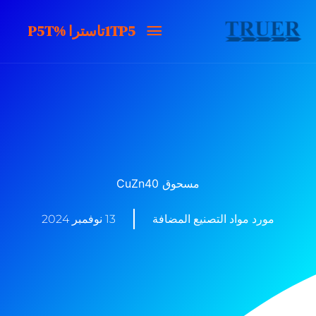
خطى
1TP5تاسترا
1TP5تاسترا %P5T
لى
لمحتوى
%P5T
مسحوق CuZn40
مورد مواد التصنيع المضافة
13 نوفمبر 2024