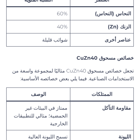
النحاس (النحاس)
60%
الزنك (Zn)
40%
عناصر أخرى
شوائب قليلة
خصائص مسحوق CuZn40
تجعل خصائص مسحوق CuZn40 مثاليًا لمجموعة واسعة من
الاستخدامات الصناعية. فيما يلي بعض خصائصه الأساسية:
الممتلكات
الوصف
مقاومة التآكل
ممتاز في البيئات غير
الحمضية؛ مثالي للتطبيقات
الخارجية
الليونة
تسمح الليونة العالية