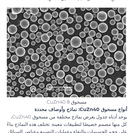
مسحوق CuZn40 8
أنواع مسحوق CuZn40: نماذج وأوصاف محددة
يوجد أدناه جدول يعرض نماذج مختلفة من مسحوق CuZn40،
كل منها مصمم خصيصًا لتطبيقات معينة. تختلف هذه النماذج بناءً
على حجم الجسيمات والنقاء وعمليات التصنيع وعناصر السبائك