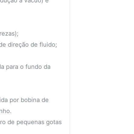
ndução a vácuo) e
rezas);
e direção de fluido;
da para o fundo da
ida por bobina de
nho.
ero de pequenas gotas