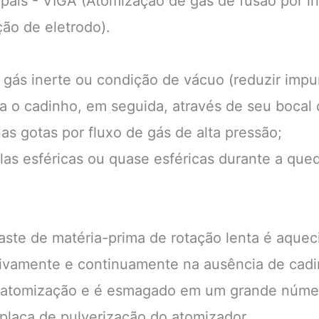
pais - VIGA (Atomização de gás de fusão por i
ão de eletrodo).
e gás inerte ou condição de vácuo (reduzir impu
a o cadinho, em seguida, através de seu bocal d
s gotas por fluxo de gás de alta pressão;
las esféricas ou quase esféricas durante a que
haste de matéria-prima de rotação lenta é aquec
utivamente e continuamente na ausência de cadi
a de atomização e é esmagado em um grande núm
a placa de pulverização do atomizador.