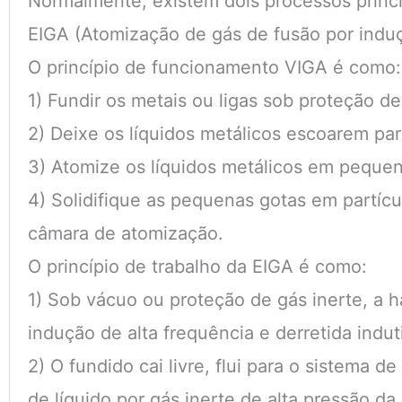
Normalmente, existem dois processos princi
EIGA (Atomização de gás de fusão por induç
O princípio de funcionamento VIGA é como:
1) Fundir os metais ou ligas sob proteção d
2) Deixe os líquidos metálicos escoarem par
3) Atomize os líquidos metálicos em pequena
4) Solidifique as pequenas gotas em partícu
câmara de atomização.
O princípio de trabalho da EIGA é como:
1) Sob vácuo ou proteção de gás inerte, a 
indução de alta frequência e derretida ind
2) O fundido cai livre, flui para o sistem
de líquido por gás inerte de alta pressão d