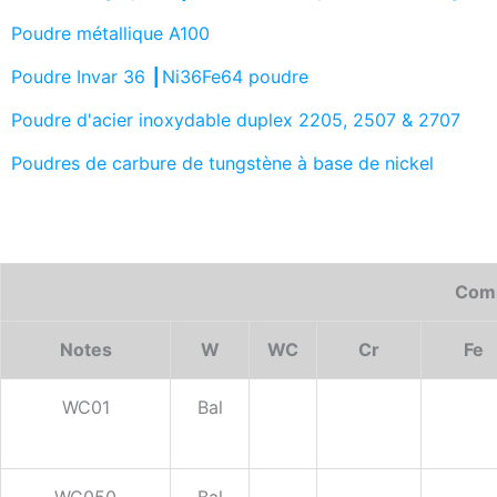
Poudre métallique A100
Poudre Invar 36 ┃Ni36Fe64 poudre
Poudre d'acier inoxydable duplex 2205, 2507 & 2707
Poudres de carbure de tungstène à base de nickel
Comp
Notes
W
WC
Cr
Fe
WC01
Bal