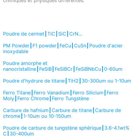
chimiques et physiques différentes.
Poudre de cermet┃TiC┃SiC┃CrN...
PM Powder┃F1 powder┃FeCu┃CuSn┃Poudre d'acier
inoxydable
Poudre amorphe et
nanocristalline┃FeSiB┃FeSiBCr┃FeSiBNbCu┃0-60um
Poudre d'hydrure de titane┃TiH2┃30-300um ou 1-10um
Ferro Titane┃Ferro Vanadium┃Ferro Silicium┃Ferro
Moly┃Ferro Chrome┃Ferro Tungstène
Carbure de hafnium┃Carbure de titane┃Carbure de
chrome┃1-10um ou 10-150um
Poudre de carbure de tungstène sphérique┃3.6-4.1wt%
C┃30-400um