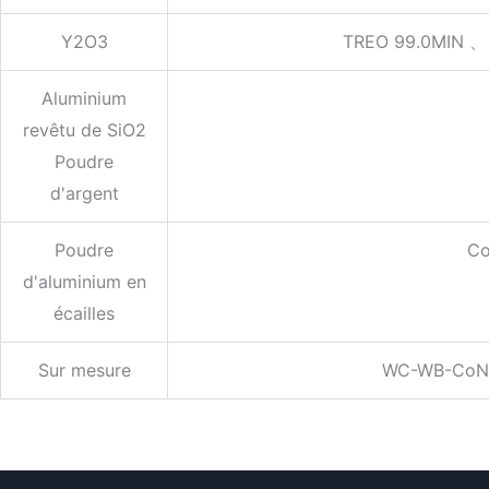
Y2O3
TREO 99.0MIN 、 
Aluminium
revêtu de SiO2
Poudre
d'argent
Poudre
Co
d'aluminium en
écailles
Sur mesure
WC-WB-CoNiC