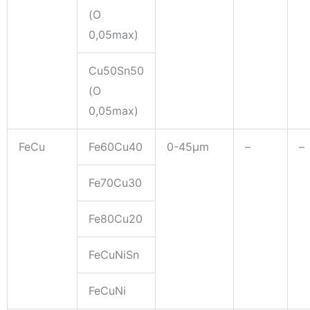
(O
0,05max)
Cu50Sn50
(O
0,05max)
FeCu
Fe60Cu40
0-45μm
–
–
Fe70Cu30
Fe80Cu20
FeCuNiSn
FeCuNi