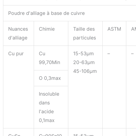
Poudre d'alliage à base de cuivre
Nuances
Chimie
Taille des
ASTM
A
d'alliage
particules
Cu pur
Cu
15-53μm
–
–
99,70Min
20-63μm
45-106μm
O 0,3max
Insoluble
dans
l'acide
0,1max