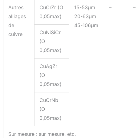
Autres
CuCrZr (O
15-53μm
–
–
alliages
0,05max)
20-63μm
de
45-106μm
CuNiSiCr
cuivre
(O
0,05max)
CuAgZr
(O
0,05max)
CuCrNb
(O
0,05max)
Sur mesure : sur mesure, etc.