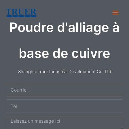
Skip
Men
to
content
Poudre d'alliage à
Prin
base de cuivre
Shanghai Truer Industrial Development Co. Ltd
C
o
T
u
é
r
M
l
r
e
i