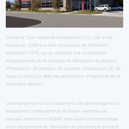
Shanghai Truer Industrial Development Co., Ltd. a été
fondée en 2009 et a créé l'entreprise de fabrication
additive en 2019, qui se consacre à la construction
d'équipements et de services de fabrication de poudres
d'impression 3D intégrés, de poudres d'impression 3D de
haute qualité pour aider les applications d'ingénierie de la
fabrication additive.
L'entreprise fournit non seulement une technologie et un
équipement professionnels de fusion sélective par
faisceau d'électrons (SEBM), mais aussi une technologie
et un équipement de fabrication de poudres par procédé