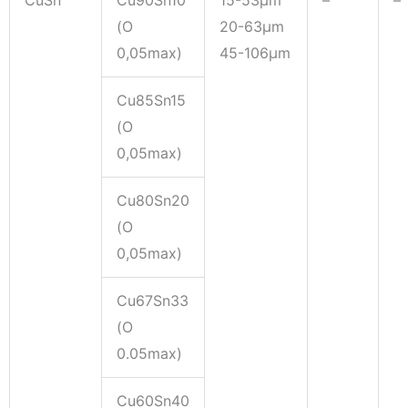
CuSn
Cu90Sn10
15-53μm
–
–
(O
20-63μm
0,05max)
45-106μm
Cu85Sn15
(O
0,05max)
Cu80Sn20
(O
0,05max)
Cu67Sn33
(O
0.05max)
Cu60Sn40