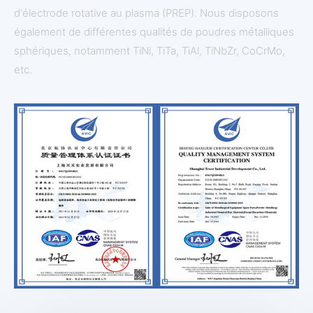
d'électrode rotative au plasma (PREP). Nous disposons
également de différentes qualités de poudres métalliques
sphériques, notamment TiNi, TiTa, TiAl, TiNbZr, CoCrMo,
etc.