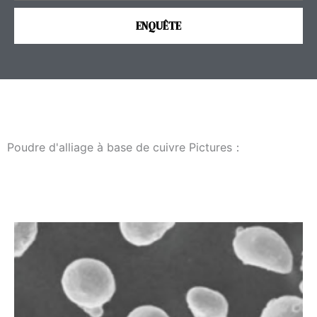
s
e
ENQUÊTE
s
l
a
g
e
Poudre d'alliage à base de cuivre Pictures：