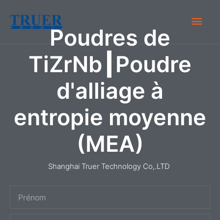
Skip
Men
to
Poudres de
content
Prin
TiZrNb┃Poudre
d'alliage à
entropie moyenne
(MEA)
Shanghai Truer Technology Co,.LTD
P
r