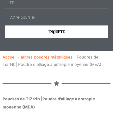
T
é
E
n
C
L
o
o
m
u
ENQUÊTE
r
r
i
Accueil
-
autres poudres métalliques
-
Poudres de
e
TiZrNb┃Poudre d'alliage à entropie moyenne (MEA)
l
Poudres de TiZrNb┃Poudre d'alliage à entropie
moyenne (MEA)