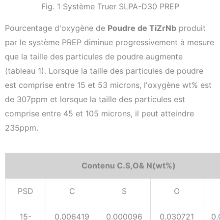
Fig. 1 Système Truer SLPA-D30 PREP
Pourcentage d'oxygène de
Poudre de TiZrNb
produit
par le système PREP diminue progressivement à mesure
que la taille des particules de poudre augmente
(tableau 1). Lorsque la taille des particules de poudre
est comprise entre 15 et 53 microns, l'oxygène wt% est
de 307ppm et lorsque la taille des particules est
comprise entre 45 et 105 microns, il peut atteindre
235ppm.
Contenu C.S,O& N(wt%)
PSD
C
S
O
15-
0.006419
0.000096
0.030721
0.