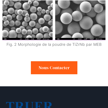
Fig. 2 Morphologie de la poudre de TiZrNb par MEB
Nous Contacter