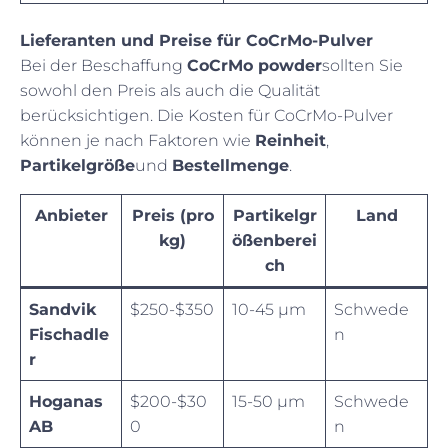
Lieferanten und Preise für CoCrMo-Pulver
Bei der Beschaffung
CoCrMo powder
sollten Sie
sowohl den Preis als auch die Qualität
berücksichtigen. Die Kosten für CoCrMo-Pulver
können je nach Faktoren wie
Reinheit
,
Partikelgröße
und
Bestellmenge
.
Anbieter
Preis (pro
Partikelgr
Land
kg)
ößenberei
ch
Sandvik
$250-$350
10-45 µm
Schwede
Fischadle
n
r
Hoganas
$200-$30
15-50 µm
Schwede
AB
0
n