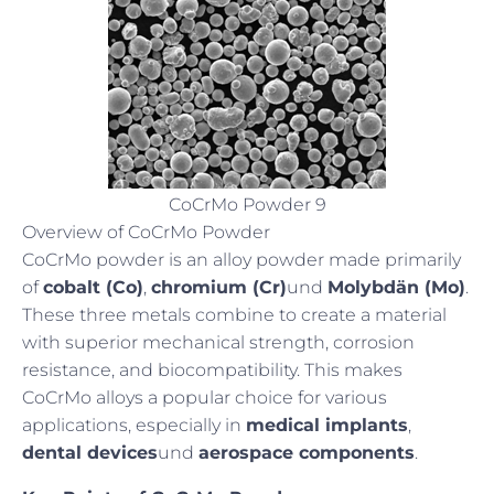
CoCrMo Powder 9
Overview of CoCrMo Powder
CoCrMo powder is an alloy powder made primarily
of
cobalt (Co)
,
chromium (Cr)
und
Molybdän (Mo)
.
These three metals combine to create a material
with superior mechanical strength, corrosion
resistance, and biocompatibility. This makes
CoCrMo alloys a popular choice for various
applications, especially in
medical implants
,
dental devices
und
aerospace components
.