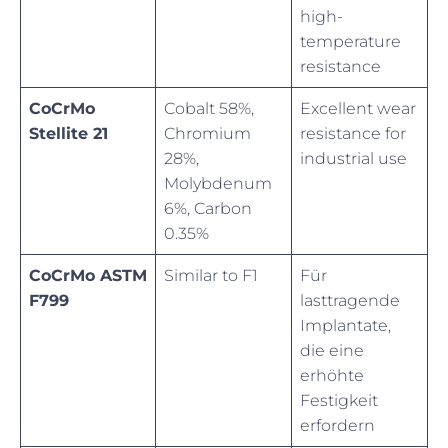
high-
temperature
resistance
CoCrMo
Cobalt 58%,
Excellent wear
Stellite 21
Chromium
resistance for
28%,
industrial use
Molybdenum
6%, Carbon
0.35%
CoCrMo ASTM
Similar to F1
Für
F799
lasttragende
Implantate,
die eine
erhöhte
Festigkeit
erfordern