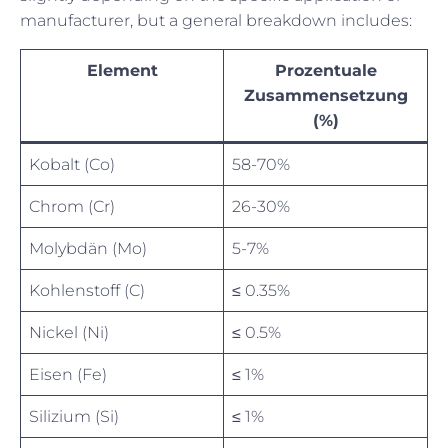
manufacturer, but a general breakdown includes:
Element
Prozentuale
Zusammensetzung
(%)
Kobalt (Co)
58-70%
Chrom (Cr)
26-30%
Molybdän (Mo)
5-7%
Kohlenstoff (C)
≤ 0.35%
Nickel (Ni)
≤ 0.5%
Eisen (Fe)
≤ 1%
Silizium (Si)
≤ 1%