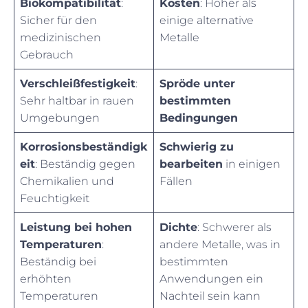
Biokompatibilität
:
Kosten
: Höher als
Sicher für den
einige alternative
medizinischen
Metalle
Gebrauch
Verschleißfestigkeit
:
Spröde unter
Sehr haltbar in rauen
bestimmten
Umgebungen
Bedingungen
Korrosionsbeständigk
Schwierig zu
eit
: Beständig gegen
bearbeiten
in einigen
Chemikalien und
Fällen
Feuchtigkeit
Leistung bei hohen
Dichte
: Schwerer als
Temperaturen
:
andere Metalle, was in
Beständig bei
bestimmten
erhöhten
Anwendungen ein
Temperaturen
Nachteil sein kann