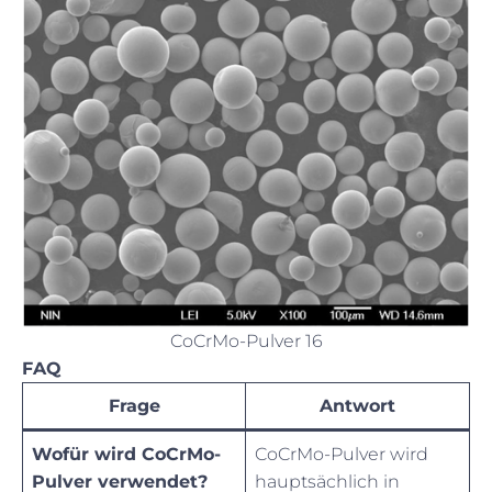
CoCrMo-Pulver 16
FAQ
Frage
Antwort
Wofür wird CoCrMo-
CoCrMo-Pulver wird
Pulver verwendet?
hauptsächlich in