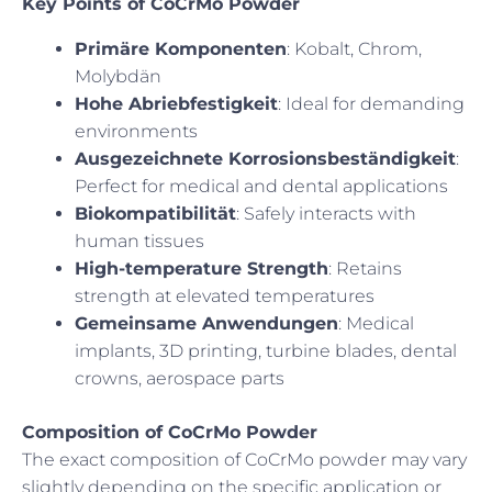
Key Points of CoCrMo Powder
Primäre Komponenten
: Kobalt, Chrom,
Molybdän
Hohe Abriebfestigkeit
: Ideal for demanding
environments
Ausgezeichnete Korrosionsbeständigkeit
:
Perfect for medical and dental applications
Biokompatibilität
: Safely interacts with
human tissues
High-temperature Strength
: Retains
strength at elevated temperatures
Gemeinsame Anwendungen
: Medical
implants, 3D printing, turbine blades, dental
crowns, aerospace parts
Composition of CoCrMo Powder
The exact composition of CoCrMo powder may vary
slightly depending on the specific application or