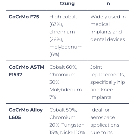
tzung
n
CoCrMo F75
High cobalt
Widely used in
(63%),
medical
chromium
implants and
(28%),
dental devices
molybdenum
(6%)
CoCrMo ASTM
Cobalt 60%,
Joint
F1537
Chromium
replacements,
30%,
specifically hip
Molybdenum
and knee
7%
implants
CoCrMo Alloy
Cobalt 50%,
Ideal for
L605
Chromium
aerospace
20%, Tungsten
applications
15%, Nickel 10%
due to its