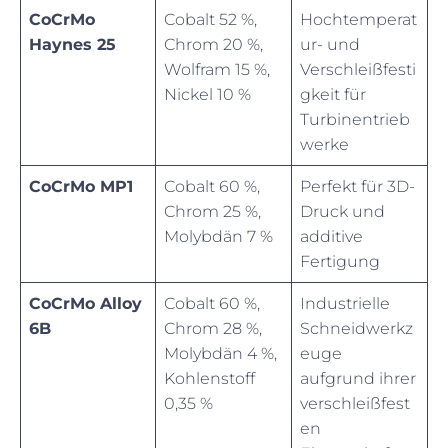
CoCrMo
Cobalt 52 %,
Hochtemperat
Haynes 25
Chrom 20 %,
ur- und
Wolfram 15 %,
Verschleißfesti
Nickel 10 %
gkeit für
Turbinentrieb
werke
CoCrMo MP1
Cobalt 60 %,
Perfekt für 3D-
Chrom 25 %,
Druck und
Molybdän 7 %
additive
Fertigung
CoCrMo Alloy
Cobalt 60 %,
Industrielle
6B
Chrom 28 %,
Schneidwerkz
Molybdän 4 %,
euge
Kohlenstoff
aufgrund ihrer
0,35 %
verschleißfest
en