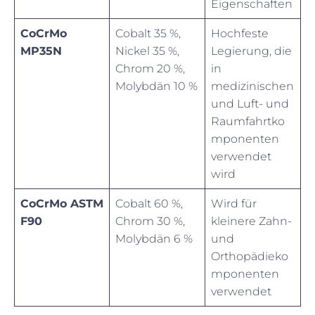
Eigenschaften
CoCrMo
Cobalt 35 %,
Hochfeste
MP35N
Nickel 35 %,
Legierung, die
Chrom 20 %,
in
Molybdän 10 %
medizinischen
und Luft- und
Raumfahrtko
mponenten
verwendet
wird
CoCrMo ASTM
Cobalt 60 %,
Wird für
F90
Chrom 30 %,
kleinere Zahn-
Molybdän 6 %
und
Orthopädieko
mponenten
verwendet