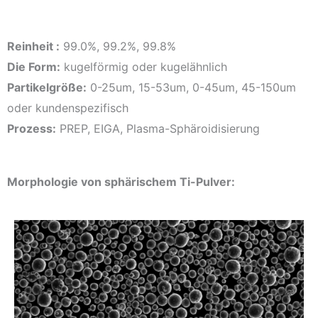
Reinheit :
99.0%, 99.2%, 99.8%
Die Form:
kugelförmig oder kugelähnlich
Partikelgröße:
0-25um, 15-53um, 0-45um, 45-150um
oder kundenspezifisch
Prozess:
PREP, EIGA, Plasma-Sphäroidisierung
Morphologie von sphärischem Ti-Pulver: