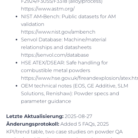
F2924/F3055/F3318 (alloy/process)
https://www.astm.org/
NIST AM‑Bench: Public datasets for AM
validation
https://www.nist.gov/ambench
Senvol Database: Machine/material
relationships and datasheets
https://senvol.com/database
HSE ATEX/DSEAR: Safe handling for
combustible metal powders
https://www.hse.gov.uk/fireandexplosion/atex.h
OEM technical notes (EOS, GE Additive, SLM
Solutions, Renishaw): Powder specs and
parameter guidance
Letzte Aktualisierung:
2025-08-27
Änderungsprotokoll:
Added 5 FAQs, 2025
KPI/trend table, two case studies on powder QA