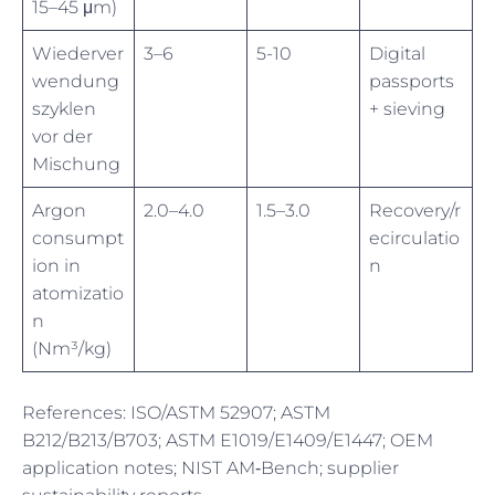
15–45 μm)
Wiederver
3–6
5-10
Digital
wendung
passports
szyklen
+ sieving
vor der
Mischung
Argon
2.0–4.0
1.5–3.0
Recovery/r
consumpt
ecirculatio
ion in
n
atomizatio
n
(Nm³/kg)
References: ISO/ASTM 52907; ASTM
B212/B213/B703; ASTM E1019/E1409/E1447; OEM
application notes; NIST AM‑Bench; supplier