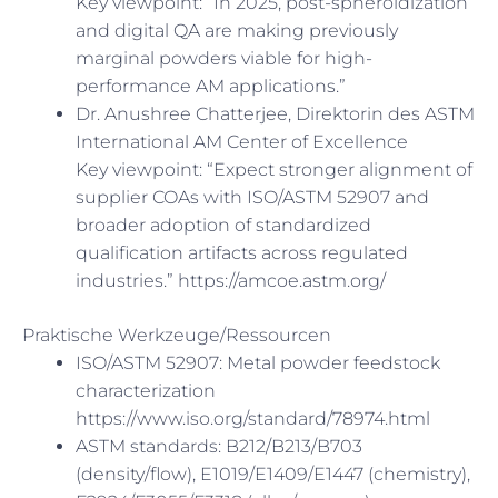
Key viewpoint: “In 2025, post-spheroidization
and digital QA are making previously
marginal powders viable for high-
performance AM applications.”
Dr. Anushree Chatterjee, Direktorin des ASTM
International AM Center of Excellence
Key viewpoint: “Expect stronger alignment of
supplier COAs with ISO/ASTM 52907 and
broader adoption of standardized
qualification artifacts across regulated
industries.” https://amcoe.astm.org/
Praktische Werkzeuge/Ressourcen
ISO/ASTM 52907: Metal powder feedstock
characterization
https://www.iso.org/standard/78974.html
ASTM standards: B212/B213/B703
(density/flow), E1019/E1409/E1447 (chemistry),