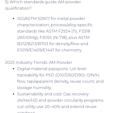
5) Which standards guide AM powder
qualification?
ISO/ASTM 52907 for metal powder
characterization; process/alloy-specific
standards like ASTM F2924 (Ti), F3318
(AlSi10Mg), F3055 (Ni 718), plus ASTM
B212/B213/B703 for density/flow and
E1019/E1409/E1447 for chemistry.
2025 Industry Trends: AM Powder
Digital material passports: Lot-level
traceability for PSD (D10/D50/D90), O/N/H,
flow, tap/apparent density, reuse count, and
storage humidity.
Sustainability and cost: Gas recovery
(Ar/He/H2) and powder circularity programs
cut utility use 20–40% and extend reuse
windows.