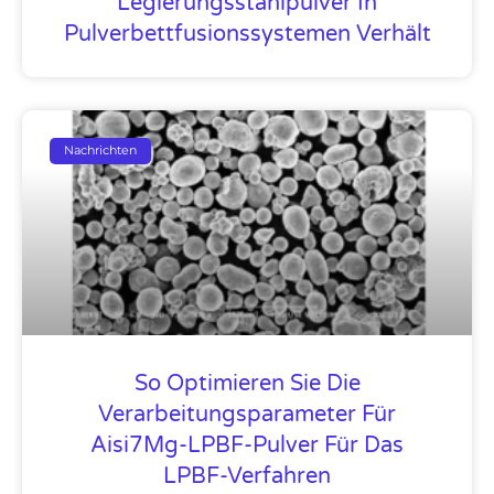
Legierungsstahlpulver In
Pulverbettfusionssystemen Verhält
Nachrichten
So Optimieren Sie Die
Verarbeitungsparameter Für
Aisi7Mg-LPBF-Pulver Für Das
LPBF-Verfahren