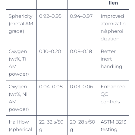
llen
Sphericity
0.92–0.95
0.94–0.97
Improved
(metal AM
atomizatio
grade)
n/spheroi
dization
Oxygen
0.10–0.20
0.08–0.18
Better
(wt%, Ti
inert
AM
handling
powder)
Oxygen
0.04–0.08
0.03–0.06
Enhanced
(wt%, Ni
QC
AM
controls
powder)
Hall flow
22–32 s/50
20–28 s/50
ASTM B213
(spherical
g
g
testing