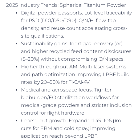
2025 Industry Trends: Spherical Titanium Powder
Digital powder passports: Lot-level traceability
for PSD (D10/D50/D90), O/N/H, flow, tap
density, and reuse count accelerating cross-
site qualifications.
Sustainability gains: Inert gas recovery (Ar)
and higher recycled feed content disclosures
(5–20%) without compromising O/N specs.
Higher throughput AM: Multi-laser systems
and path optimization improving LPBF build
rates by 20–50% for Ti‑6Al‑4V.
Medical and aerospace focus: Tighter
bioburden/EO sterilization workflows for
medical-grade powders and stricter inclusion
control for flight hardware.
Coarse-cut growth: Expanded 45–106 μm
cuts for EBM and cold spray, improving
application reach beyond LPBF.