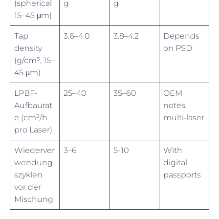
(spherical
g
g
15–45 μm)
Tap
3.6–4.0
3.8–4.2
Depends
density
on PSD
(g/cm³, 15–
45 μm)
LPBF-
25–40
35–60
OEM
Aufbaurat
notes,
e (cm³/h
multi‑laser
pro Laser)
Wiederver
3–6
5-10
With
wendung
digital
szyklen
passports
vor der
Mischung