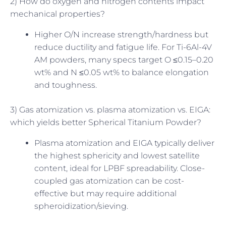
2) How do oxygen and nitrogen contents impact
mechanical properties?
Higher O/N increase strength/hardness but
reduce ductility and fatigue life. For Ti-6Al-4V
AM powders, many specs target O ≤0.15–0.20
wt% and N ≤0.05 wt% to balance elongation
and toughness.
3) Gas atomization vs. plasma atomization vs. EIGA:
which yields better Spherical Titanium Powder?
Plasma atomization and EIGA typically deliver
the highest sphericity and lowest satellite
content, ideal for LPBF spreadability. Close-
coupled gas atomization can be cost-
effective but may require additional
spheroidization/sieving.