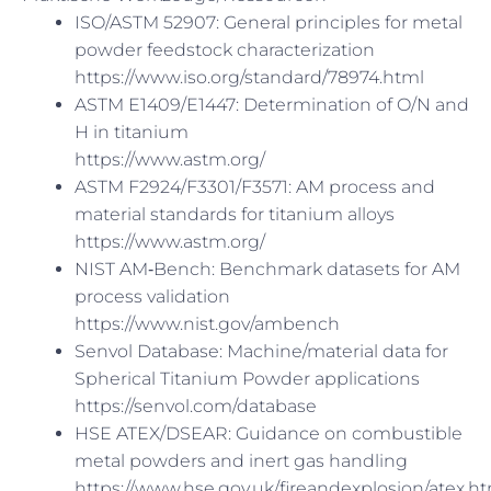
ISO/ASTM 52907: General principles for metal
powder feedstock characterization
https://www.iso.org/standard/78974.html
ASTM E1409/E1447: Determination of O/N and
H in titanium
https://www.astm.org/
ASTM F2924/F3301/F3571: AM process and
material standards for titanium alloys
https://www.astm.org/
NIST AM‑Bench: Benchmark datasets for AM
process validation
https://www.nist.gov/ambench
Senvol Database: Machine/material data for
Spherical Titanium Powder applications
https://senvol.com/database
HSE ATEX/DSEAR: Guidance on combustible
metal powders and inert gas handling
https://www.hse.gov.uk/fireandexplosion/atex.h