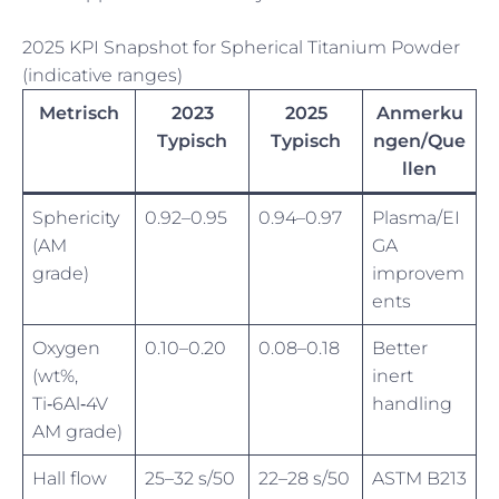
2025 KPI Snapshot for Spherical Titanium Powder
(indicative ranges)
Metrisch
2023
2025
Anmerku
Typisch
Typisch
ngen/Que
llen
Sphericity
0.92–0.95
0.94–0.97
Plasma/EI
(AM
GA
grade)
improvem
ents
Oxygen
0.10–0.20
0.08–0.18
Better
(wt%,
inert
Ti‑6Al‑4V
handling
AM grade)
Hall flow
25–32 s/50
22–28 s/50
ASTM B213