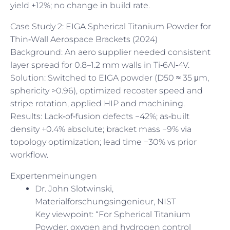
yield +12%; no change in build rate.
Case Study 2: EIGA Spherical Titanium Powder for
Thin‑Wall Aerospace Brackets (2024)
Background: An aero supplier needed consistent
layer spread for 0.8–1.2 mm walls in Ti‑6Al‑4V.
Solution: Switched to EIGA powder (D50 ≈ 35 μm,
sphericity >0.96), optimized recoater speed and
stripe rotation, applied HIP and machining.
Results: Lack‑of‑fusion defects −42%; as‑built
density +0.4% absolute; bracket mass −9% via
topology optimization; lead time −30% vs prior
workflow.
Expertenmeinungen
Dr. John Slotwinski,
Materialforschungsingenieur, NIST
Key viewpoint: “For Spherical Titanium
Powder, oxygen and hydrogen control