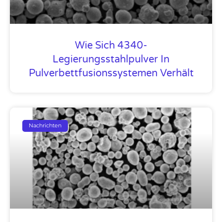
Wie Sich 4340-
Legierungsstahlpulver In
Pulverbettfusionssystemen Verhält
Nachrichten