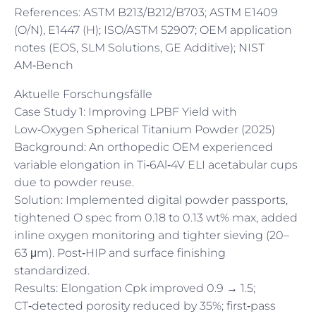
References: ASTM B213/B212/B703; ASTM E1409
(O/N), E1447 (H); ISO/ASTM 52907; OEM application
notes (EOS, SLM Solutions, GE Additive); NIST
AM‑Bench
Aktuelle Forschungsfälle
Case Study 1: Improving LPBF Yield with
Low‑Oxygen Spherical Titanium Powder (2025)
Background: An orthopedic OEM experienced
variable elongation in Ti‑6Al‑4V ELI acetabular cups
due to powder reuse.
Solution: Implemented digital powder passports,
tightened O spec from 0.18 to 0.13 wt% max, added
inline oxygen monitoring and tighter sieving (20–
63 μm). Post‑HIP and surface finishing
standardized.
Results: Elongation Cpk improved 0.9 → 1.5;
CT‑detected porosity reduced by 35%; first‑pass