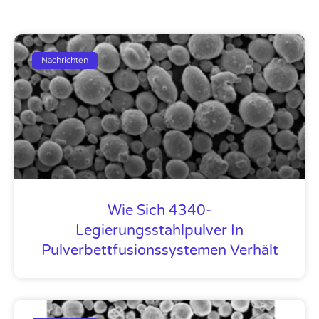
Nachrichten
Wie Sich 4340-
Legierungsstahlpulver In
Pulverbettfusionssystemen Verhält