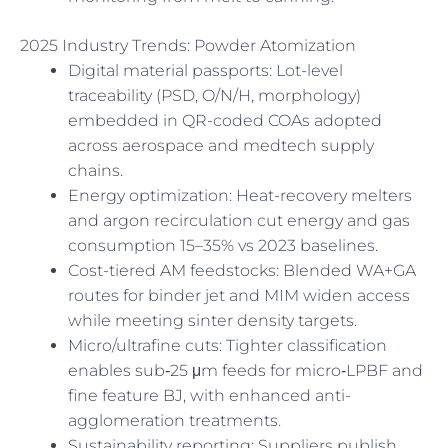
2025 Industry Trends: Powder Atomization
Digital material passports: Lot-level
traceability (PSD, O/N/H, morphology)
embedded in QR-coded COAs adopted
across aerospace and medtech supply
chains.
Energy optimization: Heat-recovery melters
and argon recirculation cut energy and gas
consumption 15–35% vs 2023 baselines.
Cost-tiered AM feedstocks: Blended WA+GA
routes for binder jet and MIM widen access
while meeting sinter density targets.
Micro/ultrafine cuts: Tighter classification
enables sub‑25 μm feeds for micro‑LPBF and
fine feature BJ, with enhanced anti-
agglomeration treatments.
Sustainability reporting: Suppliers publish