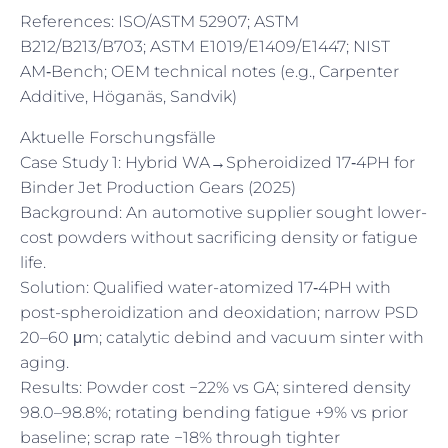
References: ISO/ASTM 52907; ASTM
B212/B213/B703; ASTM E1019/E1409/E1447; NIST
AM‑Bench; OEM technical notes (e.g., Carpenter
Additive, Höganäs, Sandvik)
Aktuelle Forschungsfälle
Case Study 1: Hybrid WA→Spheroidized 17‑4PH for
Binder Jet Production Gears (2025)
Background: An automotive supplier sought lower-
cost powders without sacrificing density or fatigue
life.
Solution: Qualified water-atomized 17‑4PH with
post-spheroidization and deoxidation; narrow PSD
20–60 μm; catalytic debind and vacuum sinter with
aging.
Results: Powder cost −22% vs GA; sintered density
98.0–98.8%; rotating bending fatigue +9% vs prior
baseline; scrap rate −18% through tighter