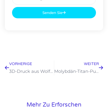
Mail
Senden Sie
Prev
Wei
VORHERIGE
WEITER
3D-Druck aus Wolfram: Revolutionierung der Fertigung
Molybdän-Titan-Pulver: seine außergewöhnlichen Eigenschaften
Mehr Zu Erforschen