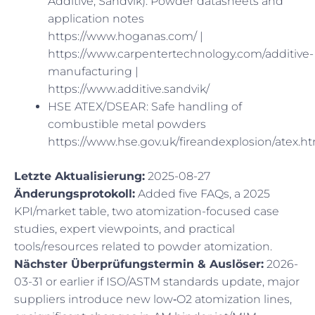
Additive, Sandvik): Powder datasheets and
application notes
https://www.hoganas.com/ |
https://www.carpentertechnology.com/additive-
manufacturing |
https://www.additive.sandvik/
HSE ATEX/DSEAR: Safe handling of
combustible metal powders
https://www.hse.gov.uk/fireandexplosion/atex.h
Letzte Aktualisierung:
2025-08-27
Änderungsprotokoll:
Added five FAQs, a 2025
KPI/market table, two atomization-focused case
studies, expert viewpoints, and practical
tools/resources related to powder atomization.
Nächster Überprüfungstermin & Auslöser:
2026-
03-31 or earlier if ISO/ASTM standards update, major
suppliers introduce new low‑O2 atomization lines,