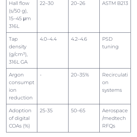
Hall flow
22–30
20–26
ASTM B213
(s/50 g),
15–45 μm
316L
Tap
4.0–4.4
4.2–4.6
PSD
density
tuning
(g/cm³),
316L GA
Argon
-
20–35%
Recirculati
consumpt
on
ion
systems
reduction
Adoption
25-35
50–65
Aerospace
of digital
/medtech
COAs (%)
RFQs