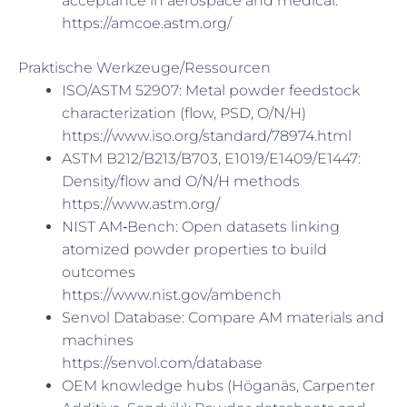
acceptance in aerospace and medical.”
https://amcoe.astm.org/
Praktische Werkzeuge/Ressourcen
ISO/ASTM 52907: Metal powder feedstock
characterization (flow, PSD, O/N/H)
https://www.iso.org/standard/78974.html
ASTM B212/B213/B703, E1019/E1409/E1447:
Density/flow and O/N/H methods
https://www.astm.org/
NIST AM‑Bench: Open datasets linking
atomized powder properties to build
outcomes
https://www.nist.gov/ambench
Senvol Database: Compare AM materials and
machines
https://senvol.com/database
OEM knowledge hubs (Höganäs, Carpenter