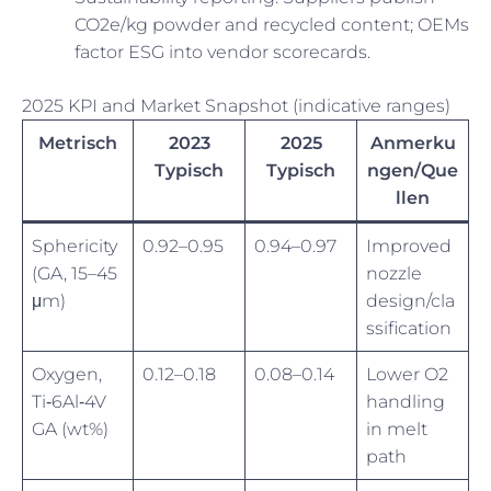
CO2e/kg powder and recycled content; OEMs
factor ESG into vendor scorecards.
2025 KPI and Market Snapshot (indicative ranges)
Metrisch
2023
2025
Anmerku
Typisch
Typisch
ngen/Que
llen
Sphericity
0.92–0.95
0.94–0.97
Improved
(GA, 15–45
nozzle
μm)
design/cla
ssification
Oxygen,
0.12–0.18
0.08–0.14
Lower O2
Ti‑6Al‑4V
handling
GA (wt%)
in melt
path