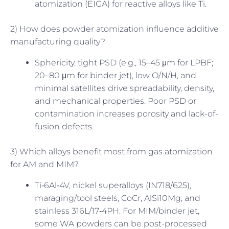
atomization (EIGA) for reactive alloys like Ti.
2) How does powder atomization influence additive
manufacturing quality?
Sphericity, tight PSD (e.g., 15–45 μm for LPBF;
20–80 μm for binder jet), low O/N/H, and
minimal satellites drive spreadability, density,
and mechanical properties. Poor PSD or
contamination increases porosity and lack-of-
fusion defects.
3) Which alloys benefit most from gas atomization
for AM and MIM?
Ti‑6Al‑4V, nickel superalloys (IN718/625),
maraging/tool steels, CoCr, AlSi10Mg, and
stainless 316L/17‑4PH. For MIM/binder jet,
some WA powders can be post-processed