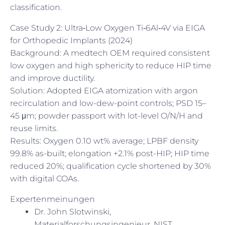
classification.
Case Study 2: Ultra‑Low Oxygen Ti‑6Al‑4V via EIGA
for Orthopedic Implants (2024)
Background: A medtech OEM required consistent
low oxygen and high sphericity to reduce HIP time
and improve ductility.
Solution: Adopted EIGA atomization with argon
recirculation and low-dew-point controls; PSD 15–
45 μm; powder passport with lot-level O/N/H and
reuse limits.
Results: Oxygen 0.10 wt% average; LPBF density
99.8% as-built; elongation +2.1% post-HIP; HIP time
reduced 20%; qualification cycle shortened by 30%
with digital COAs.
Expertenmeinungen
Dr. John Slotwinski,
Materialforschungsingenieur, NIST