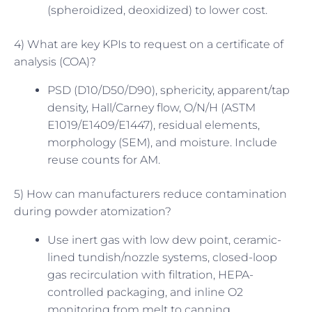
(spheroidized, deoxidized) to lower cost.
4) What are key KPIs to request on a certificate of
analysis (COA)?
PSD (D10/D50/D90), sphericity, apparent/tap
density, Hall/Carney flow, O/N/H (ASTM
E1019/E1409/E1447), residual elements,
morphology (SEM), and moisture. Include
reuse counts for AM.
5) How can manufacturers reduce contamination
during powder atomization?
Use inert gas with low dew point, ceramic-
lined tundish/nozzle systems, closed-loop
gas recirculation with filtration, HEPA-
controlled packaging, and inline O2
monitoring from melt to canning.