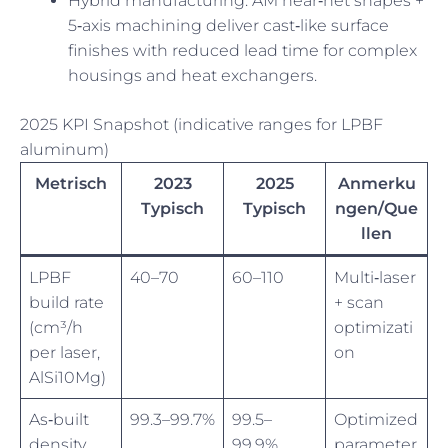
Hybrid manufacturing: AM near‑net shapes +
5‑axis machining deliver cast‑like surface
finishes with reduced lead time for complex
housings and heat exchangers.
2025 KPI Snapshot (indicative ranges for LPBF
aluminum)
Metrisch
2023
2025
Anmerku
Typisch
Typisch
ngen/Que
llen
LPBF
40–70
60–110
Multi‑laser
build rate
+ scan
(cm³/h
optimizati
per laser,
on
AlSi10Mg)
As‑built
99.3–99.7%
99.5–
Optimized
density
99.9%
parameter