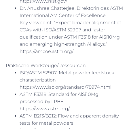
https://www.nist.gov/
Dr. Anushree Chatterjee, Direktorin des ASTM
International AM Center of Excellence
Key viewpoint: “Expect broader alignment of
COAs with ISO/ASTM 52907 and faster
qualification under ASTM F3318 for AlSi10Mg
and emerging high‑strength Al alloys.”
https://amcoe.astm.org/
Praktische Werkzeuge/Ressourcen
ISO/ASTM 52907: Metal powder feedstock
characterization
https://www.iso.org/standard/78974.html
ASTM F3318: Standard for AlSi10Mg
processed by LPBF
https://www.astm.org/
ASTM B213/B212: Flow and apparent density
tests for metal powders