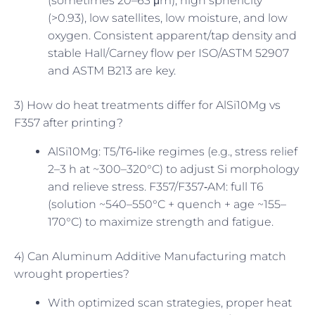
(sometimes 20–63 μm), high sphericity
(>0.93), low satellites, low moisture, and low
oxygen. Consistent apparent/tap density and
stable Hall/Carney flow per ISO/ASTM 52907
and ASTM B213 are key.
3) How do heat treatments differ for AlSi10Mg vs
F357 after printing?
AlSi10Mg: T5/T6‑like regimes (e.g., stress relief
2–3 h at ~300–320°C) to adjust Si morphology
and relieve stress. F357/F357‑AM: full T6
(solution ~540–550°C + quench + age ~155–
170°C) to maximize strength and fatigue.
4) Can Aluminum Additive Manufacturing match
wrought properties?
With optimized scan strategies, proper heat