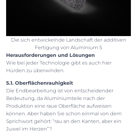
Die sich entwickelnde Landschaft der additiven
Fertigung von Aluminium 5
Herausforderungen und Lösungen
Wie bei jeder Technologie gibt es auch hier
Hürden zu überwinden.
5.1. Oberflächenrauhigkeit
Die Endbearbeitung ist von entscheidender
Bedeutung, da Aluminiumteile nach der
Produktion eine raue Oberfläche aufweisen
können. Aber haben Sie schon einmal von dem
Sprichwort gehört: “rau an den Kanten, aber ein
Juwel im Herzen”?