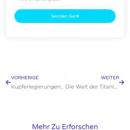
Mail
Senden Sie
Prev
Wei
VORHERIGE
WEITER
Kupferlegierungen in Pulverform: Stärke und Vielseitigkeit enthüllen
Die Welt der Titanlegierungskugel enträtseln
Mehr Zu Erforschen