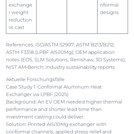
exchange
nformal
r weight
designs
reduction
vs cast
References: ISO/ASTM 52907; ASTM B213/B212;
ASTM F3318 (LPBF AlSi10Mg); OEM application
notes (EOS, SLM Solutions, Renishaw, 3D Systems);
NIST AM‑Bench; industry sustainability reports
Aktuelle Forschungsfälle
Case Study 1: Conformal Aluminum Heat
Exchanger via LPBF (2025)
Background: An EV OEM needed higher thermal
performance and shorter lead time than
investment casting could deliver.
Solution: Printed AlSi10Mg exchanger with
conformal channels; applied stress relief and