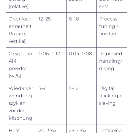
(relative)
sets
Oberfläch
12–25
8–18
Process
enrauheit
tuning +
Ra (μm,
finishing
vertikal)
Oxygen in
0.06–0.12
0.04–0.08
Improved
AM
handling/
powder
drying
(wt%)
Wiederver
3–6
5–12
Digital
wendung
tracking +
szyklen
sieving
vor der
Mischung
Heat
20–35%
25–45%
Lattice/co