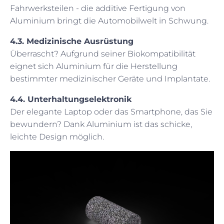
Fahrwerksteilen - die additive Fertigung von
Aluminium bringt die Automobilwelt in Schwung.
4.3. Medizinische Ausrüstung
Überrascht? Aufgrund seiner Biokompatibilität
eignet sich Aluminium für die Herstellung
bestimmter medizinischer Geräte und Implantate.
4.4. Unterhaltungselektronik
Der elegante Laptop oder das Smartphone, das Sie
bewundern? Dank Aluminium ist das schicke,
leichte Design möglich.