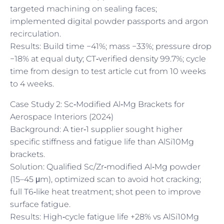
targeted machining on sealing faces;
implemented digital powder passports and argon
recirculation.
Results: Build time −41%; mass −33%; pressure drop
−18% at equal duty; CT‑verified density 99.7%; cycle
time from design to test article cut from 10 weeks
to 4 weeks.
Case Study 2: Sc‑Modified Al‑Mg Brackets for
Aerospace Interiors (2024)
Background: A tier‑1 supplier sought higher
specific stiffness and fatigue life than AlSi10Mg
brackets.
Solution: Qualified Sc/Zr‑modified Al‑Mg powder
(15–45 μm), optimized scan to avoid hot cracking;
full T6‑like heat treatment; shot peen to improve
surface fatigue.
Results: High‑cycle fatigue life +28% vs AlSi10Mg