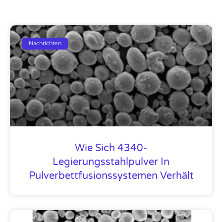
Nachrichten
Wie Sich 4340-
Legierungsstahlpulver In
Pulverbettfusionssystemen Verhält