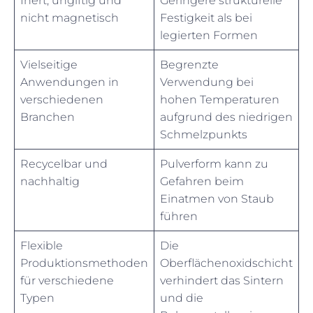
Inert, ungiftig und
Geringere strukturelle
nicht magnetisch
Festigkeit als bei
legierten Formen
Vielseitige
Begrenzte
Anwendungen in
Verwendung bei
verschiedenen
hohen Temperaturen
Branchen
aufgrund des niedrigen
Schmelzpunkts
Recycelbar und
Pulverform kann zu
nachhaltig
Gefahren beim
Einatmen von Staub
führen
Flexible
Die
Produktionsmethoden
Oberflächenoxidschicht
für verschiedene
verhindert das Sintern
Typen
und die