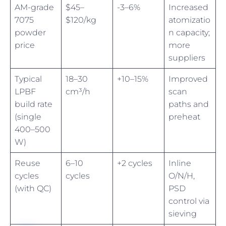
AM-grade
$45–
-3–6%
Increased
7075
$120/kg
atomizatio
powder
n capacity;
price
more
suppliers
Typical
18–30
+10–15%
Improved
LPBF
cm³/h
scan
build rate
paths and
(single
preheat
400–500
W)
Reuse
6–10
+2 cycles
Inline
cycles
cycles
O/N/H,
(with QC)
PSD
control via
sieving