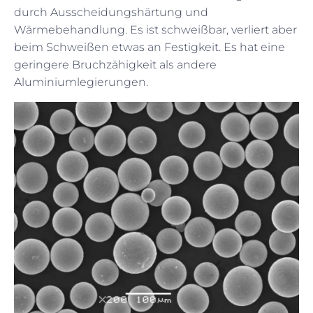
durch Ausscheidungshärtung und
Wärmebehandlung. Es ist schweißbar, verliert aber
beim Schweißen etwas an Festigkeit. Es hat eine
geringere Bruchzähigkeit als andere
Aluminiumlegierungen.