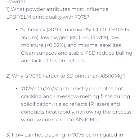
Powder
1) What powder attributes most influence
LPBF/SLM print quality with 7075?
Sphericity (>0.95), narrow PSD (D10–D90 ≈ 15–
45 µm), low oxygen (≤0.10–0.15 wt%), low
moisture (<0.02%), and minimal satellites.
Clean surfaces and stable PSD reduce balling
and lack-of-fusion defects.
2) Why is 7075 harder to 3D print than AlSi10Mg?
7075’s Cu/Zn/Mg chemistry promotes hot
cracking and Laves/low-melting films during
solidification. It also reflects IR lasers and
conducts heat rapidly, narrowing the process
window compared to AlSi10Mg.
3) How can hot cracking in 7075 be mitigated in