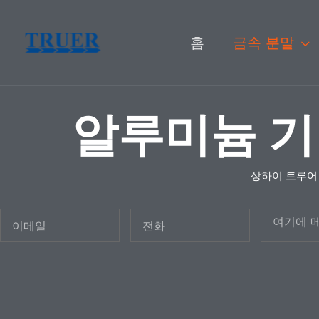
콘
텐
홈
금속 분말
츠
로
알루미늄 기
건
너
뛰
상하이 트루어
기
이
전
메
메
화
시
일
지