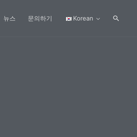
검
뉴스
문의하기
Korean
색