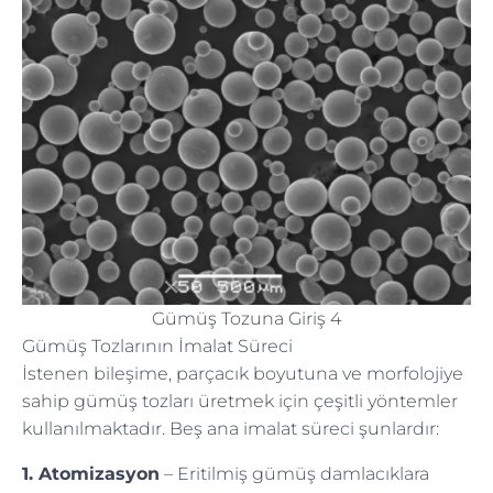
Gümüş Tozuna Giriş 4
Gümüş Tozlarının İmalat Süreci
İstenen bileşime, parçacık boyutuna ve morfolojiye
sahip gümüş tozları üretmek için çeşitli yöntemler
kullanılmaktadır. Beş ana imalat süreci şunlardır:
1. Atomizasyon
– Eritilmiş gümüş damlacıklara