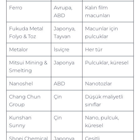
Ferro
Avrupa,
Kalın film
ABD
macunları
Fukuda Metal
Japonya,
Macunlar için
Folyo & Toz
Tayvan
pulcuklar
Metalor
İsviçre
Her tür
Mitsui Mining &
Japonya
Pulcuklar, küresel
Smelting
Nanoshel
ABD
Nanotozlar
Chang Chun
Çin
Düşük maliyetli
Group
sınıflar
Kunshan
Çin
Nano, pulcuk,
Sunny
küresel
Shoei Chemical
Japonya
Çeşitli