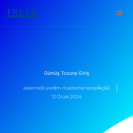
İçeriğe
Ana
atla
Men
Gümüş Tozuna Giriş
eklemeli̇ üreti̇m malzeme tedari̇kçi̇si̇
12 Ocak 2024