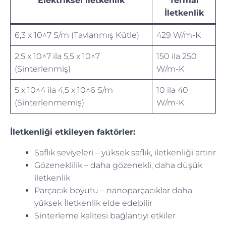
Elektriksel İletkenlik
Termal
İletkenlik
6,3 x 10^7 S/m (Tavlanmış Kütle)
429 W/m-K
2,5 x 10^7 ila 5,5 x 10^7
150 ila 250
(Sinterlenmiş)
W/m-K
5 x 10^4 ila 4,5 x 10^6 S/m
10 ila 40
(Sinterlenmemiş)
W/m-K
İletkenliği etkileyen faktörler:
Saflık seviyeleri – yüksek saflık, iletkenliği artırır
Gözeneklilik – daha gözenekli, daha düşük
iletkenlik
Parçacık boyutu – nanoparçacıklar daha
yüksek İletkenlik elde edebilir
Sinterleme kalitesi bağlantıyı etkiler