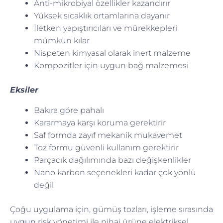
Anti-mikrobiyal özellikler kazandırır
Yüksek sıcaklık ortamlarına dayanır
İletken yapıştırıcıları ve mürekkepleri
mümkün kılar
Nispeten kimyasal olarak inert malzeme
Kompozitler için uygun bağ malzemesi
Eksiler
Bakıra göre pahalı
Kararmaya karşı koruma gerektirir
Saf formda zayıf mekanik mukavemet
Toz formu güvenli kullanım gerektirir
Parçacık dağılımında bazı değişkenlikler
Nano karbon seçenekleri kadar çok yönlü
değil
Çoğu uygulama için, gümüş tozları, işleme sırasında
uygun risk yönetimi ile nihai ürüne elektriksel