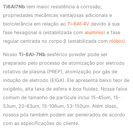
Ti6Al7Nb
tem maior resistência à corrosão,
propriedades mecânicas vantajosas adicionais e
biotolerância em relação ao
Ti-6Al-4V
devido à sua
fase hexagonal α (estabilizada com
alumínio
) e fase
regular centrada no corpo β (estabilizada com
nióbio
).
Nosso
Ti-6Al-7Nb
s
esférico p
owder
pode ser
preparado pelo processo de atomização por eletrodo
rotativo de plasma (PREP), atomização por gás de
indução de eletrodo (EIGA). Ele apresenta baixo teor de
oxigênio, alta taxa de esfera e boa fluidez. Nossa faixa
comum de tamanho de partícula inclui 15-45um, 15-
53um, 20-63um, 15-106um, 53-150um. Além disso,
nossos pós também podem ser peneirados de acordo
com as especificações do cliente.