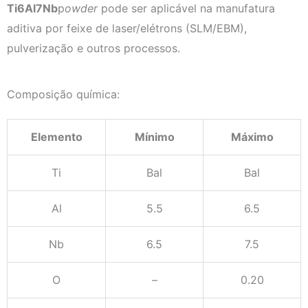
Ti6Al7Nb
p
owder
pode ser aplicável na manufatura
aditiva por feixe de laser/elétrons (SLM/EBM),
pulverização e outros processos.
Composição química:
Elemento
Mínimo
Máximo
Ti
Bal
Bal
Al
5.5
6.5
Nb
6.5
7.5
O
–
0.20