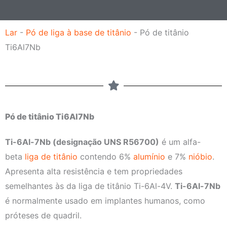
i
n
l
o
Lar
-
Pó de liga à base de titânio
-
Pó de titânio
m
Ti6Al7Nb
e
Pó de titânio Ti6Al7Nb
Ti-6Al-7Nb (designação UNS R56700)
é um alfa-
beta
liga de titânio
contendo 6%
alumínio
e 7%
nióbio
.
Apresenta alta resistência e tem propriedades
semelhantes às da liga de titânio Ti-6Al-4V.
Ti-6Al-7Nb
é normalmente usado em implantes humanos, como
próteses de quadril.