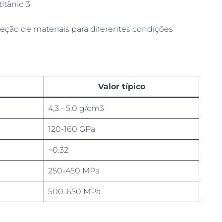
titânio 3
eção de materiais para diferentes condições
Valor típico
4,3 - 5,0 g/cm3
120-160 GPa
~0.32
250-450 MPa
500-650 MPa