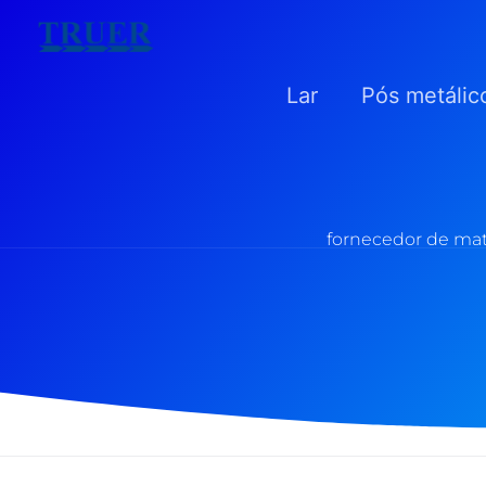
Ir
para
Lar
Pós metálic
o
conteúdo
fornecedor de mate