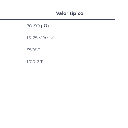
Valor típico
70-90 μΩ.cm
15-25 W/m.K
350°C
1.7-2.2 T