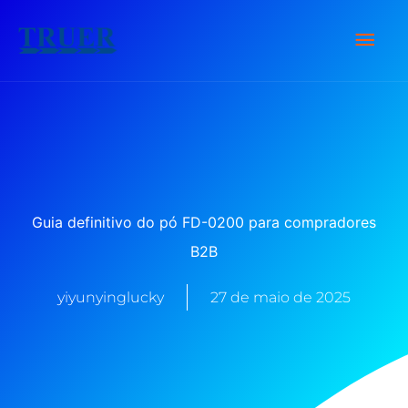
Ir
Men
para
o
Prin
conteúdo
Guia definitivo do pó FD-0200 para compradores
B2B
yiyunyinglucky
27 de maio de 2025