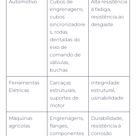
Automotivo
Cubos de
Alta resistência
engrenagens,
à fadiga,
cubos
resistência ao
sincronizadore
desgaste
s, rodas
dentadas do
eixo de
comando de
válvulas,
buchas
Ferramentas
Carcaças
Integridade
Elétricas
estruturais,
estrutural,
suportes de
usinabilidade
motor
Máquinas
Engrenagens,
Durabilidade,
agrícolas
flanges,
resistência à
componentes
corrosão