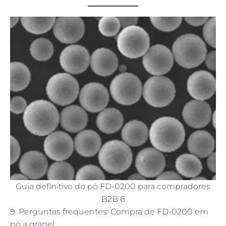
Guia definitivo do pó FD-0200 para compradores
B2B 6
9. Perguntas frequentes: Compra de FD-0200 em
pó a granel