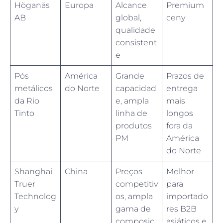
Höganäs
Europa
Alcance
Premium
AB
global,
ceny
qualidade
consistent
e
Pós
América
Grande
Prazos de
metálicos
do Norte
capacidad
entrega
da Rio
e, ampla
mais
Tinto
linha de
longos
produtos
fora da
PM
América
do Norte
Shanghai
China
Preços
Melhor
Truer
competitiv
para
Technolog
os, ampla
importado
y
gama de
res B2B
composiç
asiáticos e