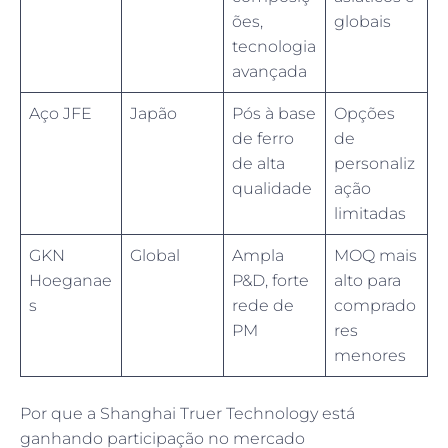
ões,
globais
tecnologia
avançada
Aço JFE
Japão
Pós à base
Opções
de ferro
de
de alta
personaliz
qualidade
ação
limitadas
GKN
Global
Ampla
MOQ mais
Hoeganae
P&D, forte
alto para
s
rede de
comprado
PM
res
menores
Por que a Shanghai Truer Technology está
ganhando participação no mercado