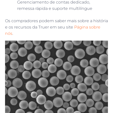
Gerenciamento de contas dedicado,
remessa rápida e suporte multilíngue
Os compradores podem saber mais sobre a história
e os recursos da Truer em seu site
Página sobre
nós
.