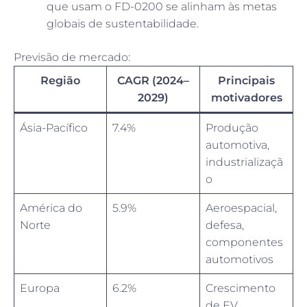
que usam o FD-0200 se alinham às metas
globais de sustentabilidade.
Previsão de mercado:
Região
CAGR (2024–
Principais
2029)
motivadores
Ásia-Pacífico
7.4%
Produção
automotiva,
industrializaçã
o
América do
5.9%
Aeroespacial,
Norte
defesa,
componentes
automotivos
Europa
6.2%
Crescimento
de EV,