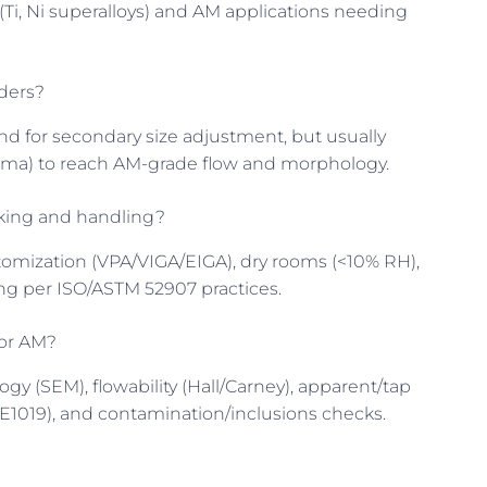
 (Ti, Ni superalloys) and AM applications needing
ders?
k and for secondary size adjustment, but usually
asma) to reach AM-grade flow and morphology.
king and handling?
omization (VPA/VIGA/EIGA), dry rooms (<10% RH),
ng per ISO/ASTM 52907 practices.
for AM?
ology (SEM), flowability (Hall/Carney), apparent/tap
E1019), and contamination/inclusions checks.