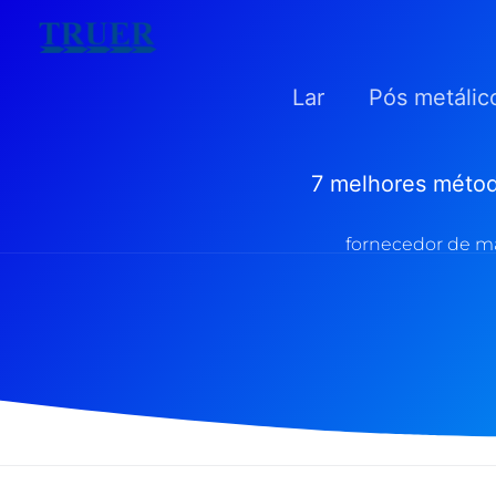
Ir
para
Lar
Pós metálic
o
conteúdo
7 melhores métod
fornecedor de ma