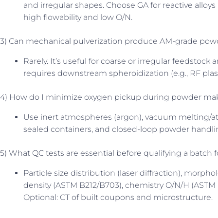
and irregular shapes. Choose GA for reactive alloys
high flowability and low O/N.
3) Can mechanical pulverization produce AM-grade pow
Rarely. It’s useful for coarse or irregular feedstoc
requires downstream spheroidization (e.g., RF pl
4) How do I minimize oxygen pickup during powder ma
Use inert atmospheres (argon), vacuum melting/at
sealed containers, and closed-loop powder handli
5) What QC tests are essential before qualifying a batch 
Particle size distribution (laser diffraction), morph
density (ASTM B212/B703), chemistry O/N/H (ASTM 
Optional: CT of built coupons and microstructure.