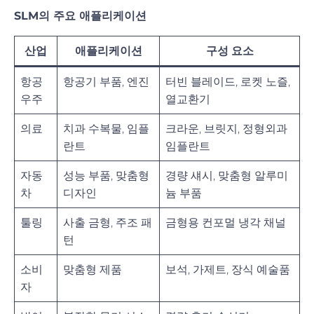
SLM의 주요 애플리케이션
산업
애플리케이션
구성 요소
항공
항공기 부품, 엔진
터빈 블레이드, 로켓 노즐,
우주
열교환기
의료
치과 수복물, 임플
크라운, 브릿지, 정형외과
란트
임플란트
자동
성능 부품, 맞춤형
경량 섀시, 맞춤형 알루미
차
디자인
늄 부품
툴링
사출 금형, 주조 패
금형용 컨포멀 냉각 채널
턴
소비
맞춤형 제품
보석, 가제트, 장식 예술품
자