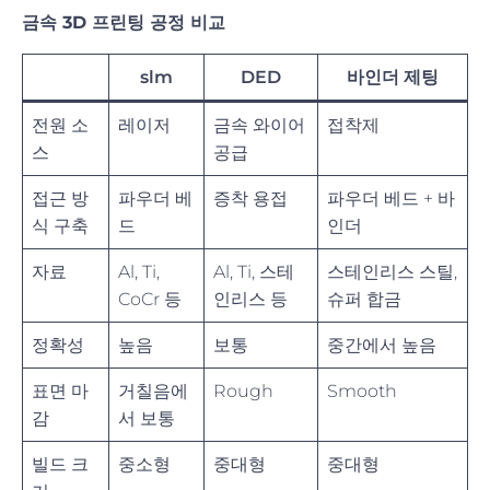
금속 3D 프린팅 공정 비교
slm
DED
바인더 제팅
전원 소
레이저
금속 와이어
접착제
스
공급
접근 방
파우더 베
증착 용접
파우더 베드 + 바
식 구축
드
인더
자료
Al, Ti,
Al, Ti, 스테
스테인리스 스틸,
CoCr 등
인리스 등
슈퍼 합금
정확성
높음
보통
중간에서 높음
표면 마
거칠음에
Rough
Smooth
감
서 보통
빌드 크
중소형
중대형
중대형