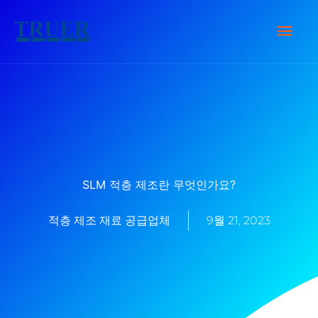
콘
메
텐
츠
인
로
건
메
너
뉴
뛰
기
SLM 적층 제조란 무엇인가요?
적층 제조 재료 공급업체
9월 21, 2023