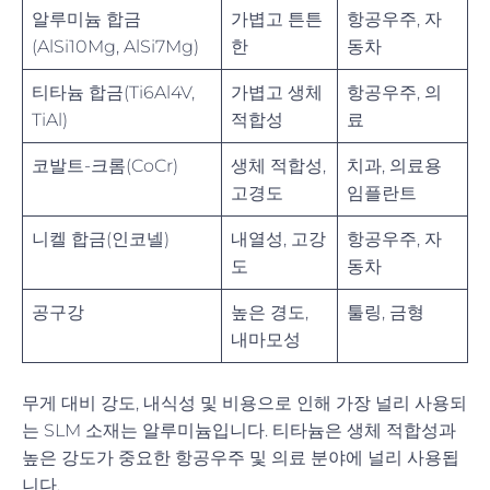
알루미늄 합금
가볍고 튼튼
항공우주, 자
(AlSi10Mg, AlSi7Mg)
한
동차
티타늄 합금(Ti6Al4V,
가볍고 생체
항공우주, 의
TiAl)
적합성
료
코발트-크롬(CoCr)
생체 적합성,
치과, 의료용
고경도
임플란트
니켈 합금(인코넬)
내열성, 고강
항공우주, 자
도
동차
공구강
높은 경도,
툴링, 금형
내마모성
무게 대비 강도, 내식성 및 비용으로 인해 가장 널리 사용되
는 SLM 소재는 알루미늄입니다. 티타늄은 생체 적합성과
높은 강도가 중요한 항공우주 및 의료 분야에 널리 사용됩
니다.