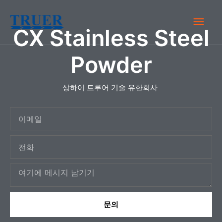
콘
메
텐
CX Stainless Steel
츠
인
로
Powder
건
메
너
상하이 트루어 기술 유한회사
뉴
뛰
기
이
메
전
일
화
메
시
지
문의