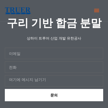
콘
메
텐
츠
구리 기반 합금 분말
인
로
건
메
너
상하이 트루어 산업 개발 유한공사
뉴
뛰
이
기
메
전
일
화
메
시
지
문의