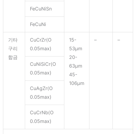
FeCuNiSn
FeCuNi
기타
CuCrZr(O
15-
–
–
구리
0.05max)
53μm
합금
20-
CuNiSiCr(O
63μm
0.05max)
45-
106μm
CuAgZr(O
0.05max)
CuCrNb(O
0.05max)