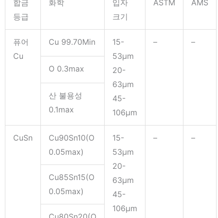
합금
화학
입자
ASTM
AMS
등급
크기
퓨어
Cu 99.70Min
15-
–
–
Cu
53μm
O 0.3max
20-
63μm
산 불용성
45-
0.1max
106μm
CuSn
Cu90Sn10(O
15-
–
–
0.05max)
53μm
20-
Cu85Sn15(O
63μm
0.05max)
45-
106μm
Cu80Sn20(O