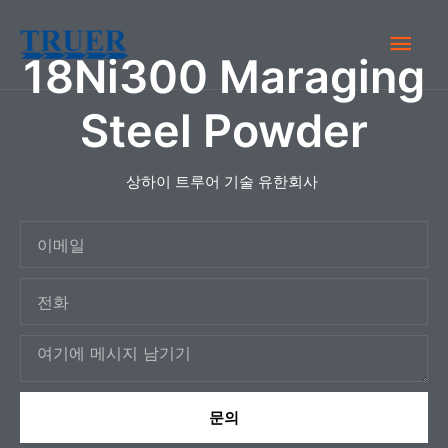
콘
메
텐
18Ni300 Maraging
츠
인
로
Steel Powder
건
메
너
뉴
상하이 트루어 기술 유한회사
뛰
기
이
메
전
일
화
메
시
지
문의