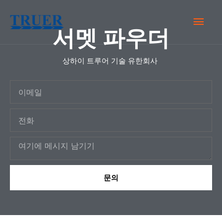
콘
메
텐
서멧 파우더
츠
인
로
상하이 트루어 기술 유한회사
건
메
너
이
뉴
뛰
메
기
전
일
화
메
시
지
문의