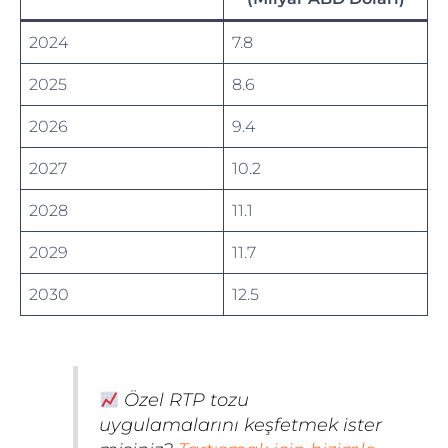
2024
7.8
2025
8.6
2026
9.4
2027
10.2
2028
11.1
2029
11.7
2030
12.5
Özel RTP tozu
uygulamalarını keşfetmek ister