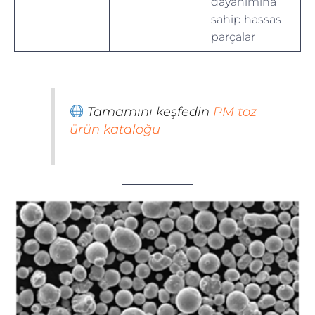
dayanımına
sahip hassas
parçalar
Tamamını keşfedin
PM toz
ürün kataloğu