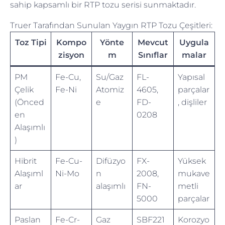
sahip kapsamlı bir RTP tozu serisi sunmaktadır.
Truer Tarafından Sunulan Yaygın RTP Tozu Çeşitleri:
Toz Tipi
Kompo
Yönte
Mevcut
Uygula
zisyon
m
Sınıflar
malar
PM
Fe-Cu,
Su/Gaz
FL-
Yapısal
Çelik
Fe-Ni
Atomiz
4605,
parçalar
(Önced
e
FD-
, dişliler
en
0208
Alaşımlı
)
Hibrit
Fe-Cu-
Difüzyo
FX-
Yüksek
Alaşıml
Ni-Mo
n
2008,
mukave
ar
alaşımlı
FN-
metli
5000
parçalar
Paslan
Fe-Cr-
Gaz
SBF221
Korozyo