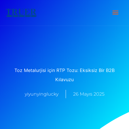
İçeriğe
Ana
atla
Men
Toz Metalurjisi için RTP Tozu: Eksiksiz Bir B2B
Kılavuzu
yiyunyinglucky
26 Mayıs 2025