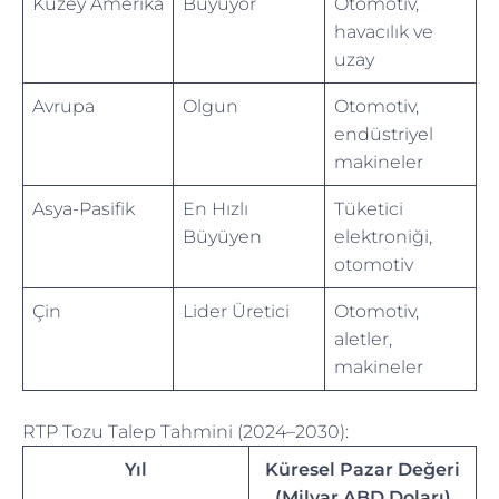
Kuzey Amerika
Büyüyor
Otomotiv,
havacılık ve
uzay
Avrupa
Olgun
Otomotiv,
endüstriyel
makineler
Asya-Pasifik
En Hızlı
Tüketici
Büyüyen
elektroniği,
otomotiv
Çin
Lider Üretici
Otomotiv,
aletler,
makineler
RTP Tozu Talep Tahmini (2024–2030):
Yıl
Küresel Pazar Değeri
(Milyar ABD Doları)