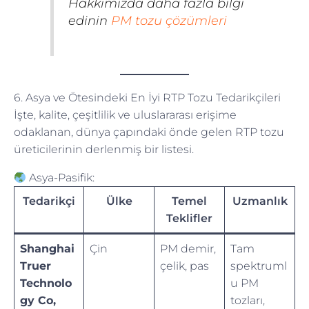
Hakkımızda daha fazla bilgi
edinin
PM tozu çözümleri
6. Asya ve Ötesindeki En İyi RTP Tozu Tedarikçileri
İşte, kalite, çeşitlilik ve uluslararası erişime
odaklanan, dünya çapındaki önde gelen RTP tozu
üreticilerinin derlenmiş bir listesi.
Asya-Pasifik:
Tedarikçi
Ülke
Temel
Uzmanlık
Teklifler
Shanghai
Çin
PM demir,
Tam
Truer
çelik, pas
spektruml
Technolo
u PM
gy Co,
tozları,