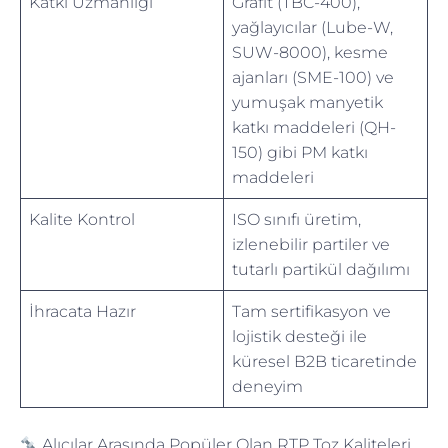
Katkı Uzmanlığı
Grafit (TBC-400),
yağlayıcılar (Lube-W,
SUW-8000), kesme
ajanları (SME-100) ve
yumuşak manyetik
katkı maddeleri (QH-
150) gibi PM katkı
maddeleri
Kalite Kontrol
ISO sınıfı üretim,
izlenebilir partiler ve
tutarlı partikül dağılımı
İhracata Hazır
Tam sertifikasyon ve
lojistik desteği ile
küresel B2B ticaretinde
deneyim
Alıcılar Arasında Popüler Olan RTP Toz Kaliteleri