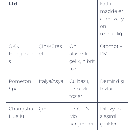
Ltd
katkı
maddeleri,
atomizasy
on
uzmanlığı
GKN
Çin/Küres
Ön
Otomotiv
Hoeganae
el
alaşımlı
PM
s
çelik, hibrit
tozlar
Pometon
İtalya/Asya
Cu bazlı,
Demir dışı
Spa
Fe bazlı
tozlar
tozlar
Changsha
Çin
Fe-Cu-Ni-
Difüzyon
Hualiu
Mo
alaşımlı
karışımları
çelikler