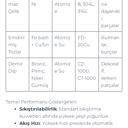
maz
Ni
Atomiz
8, 304L,
na
Çelik
e
316L
dayanıkl
ı
parçalar
Emdiril
Fe bazlı
Atomiz
FD-
Rulman
miş
+ Cu/Sn
e Su
20Cu
lar,
Tozlar
burçlar
Demir
Bronz,
Atomiz
CZ-
Dekorat
Dışı
Pirinç,
e Su
1000,
if,
Nikel
CT-1000
iletken
Gümüş
parçalar
Temel Performans Göstergeleri:
Sıkıştırılabilirlik
: Standart sıkıştırma
kuvvetleri altında yüksek yeşil yoğunluk
Akış Hızı
: Yüksek hızlı preslerde otomatik