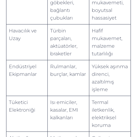
göbekleri,
mukavemeti,
bağlantı
boyutsal
çubukları
hassasiyet
Havacılık ve
Türbin
Hafif
Uzay
parçaları,
mukavemet,
aktüatörler,
malzeme
braketler
tutarlılığı
Endüstriyel
Rulmanlar,
Yüksek aşınma
Ekipmanlar
burçlar, kamlar
direnci,
azaltılmış
işleme
Tüketici
Isı emiciler,
Termal
Elektroniği
kasalar, EMI
iletkenlik,
kalkanları
elektriksel
koruma