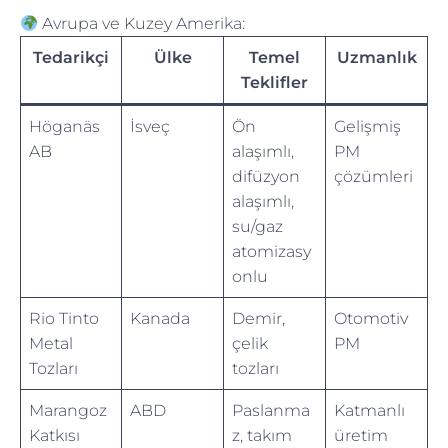
Avrupa ve Kuzey Amerika:
Tedarikçi
Ülke
Temel
Uzmanlık
Teklifler
Höganäs
İsveç
Ön
Gelişmiş
AB
alaşımlı,
PM
difüzyon
çözümleri
alaşımlı,
su/gaz
atomizasy
onlu
Rio Tinto
Kanada
Demir,
Otomotiv
Metal
çelik
PM
Tozları
tozları
Marangoz
ABD
Paslanma
Katmanlı
Katkısı
z, takım
üretim