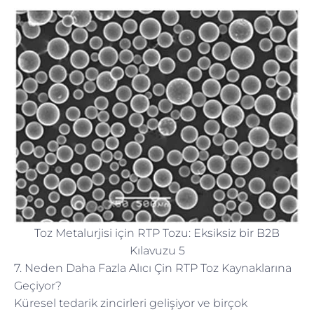
Toz Metalurjisi için RTP Tozu: Eksiksiz bir B2B
Kılavuzu 5
7. Neden Daha Fazla Alıcı Çin RTP Toz Kaynaklarına
Geçiyor?
Küresel tedarik zincirleri gelişiyor ve birçok