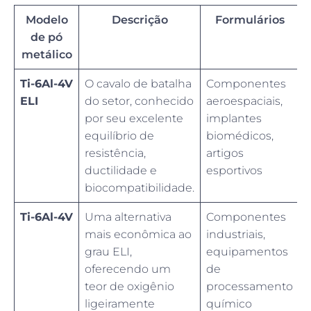
Modelo
Descrição
Formulários
de pó
metálico
Ti-6Al-4V
O cavalo de batalha
Componentes
ELI
do setor, conhecido
aeroespaciais,
por seu excelente
implantes
equilíbrio de
biomédicos,
resistência,
artigos
ductilidade e
esportivos
biocompatibilidade.
Ti-6Al-4V
Uma alternativa
Componentes
mais econômica ao
industriais,
grau ELI,
equipamentos
oferecendo um
de
teor de oxigênio
processamento
ligeiramente
químico