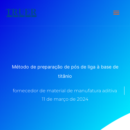
Ir
Men
para
o
Prin
conteúdo
Método de preparação de pós de liga à base de
titânio
fornecedor de material de manufatura aditiva
11 de março de 2024