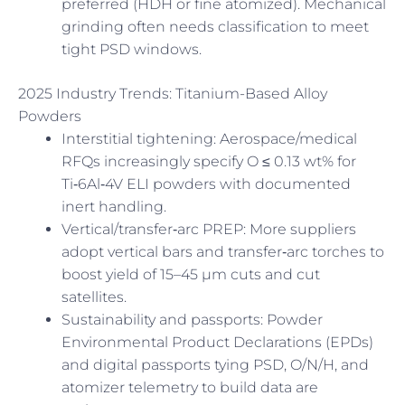
preferred (HDH or fine atomized). Mechanical
grinding often needs classification to meet
tight PSD windows.
2025 Industry Trends: Titanium-Based Alloy
Powders
Interstitial tightening: Aerospace/medical
RFQs increasingly specify O ≤ 0.13 wt% for
Ti‑6Al‑4V ELI powders with documented
inert handling.
Vertical/transfer‑arc PREP: More suppliers
adopt vertical bars and transfer‑arc torches to
boost yield of 15–45 µm cuts and cut
satellites.
Sustainability and passports: Powder
Environmental Product Declarations (EPDs)
and digital passports tying PSD, O/N/H, and
atomizer telemetry to build data are