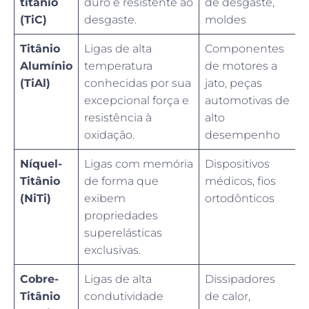
titânio
duro e resistente ao
de desgaste,
(TiC)
desgaste.
moldes
Titânio
Ligas de alta
Componentes
Alumínio
temperatura
de motores a
(TiAl)
conhecidas por sua
jato, peças
excepcional força e
automotivas de
resistência à
alto
oxidação.
desempenho
Níquel-
Ligas com memória
Dispositivos
Titânio
de forma que
médicos, fios
(NiTi)
exibem
ortodônticos
propriedades
superelásticas
exclusivas.
Cobre-
Ligas de alta
Dissipadores
Titânio
condutividade
de calor,