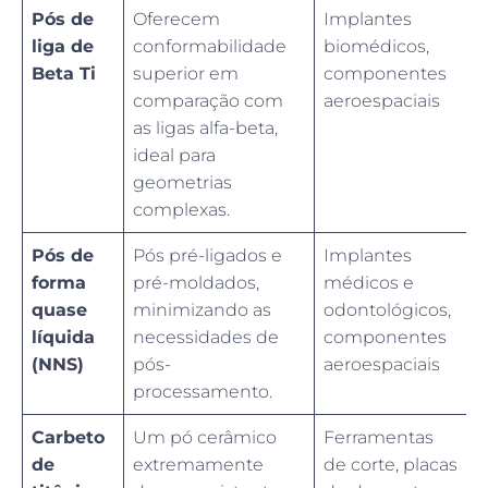
Pós de
Oferecem
Implantes
liga de
conformabilidade
biomédicos,
Beta Ti
superior em
componentes
comparação com
aeroespaciais
as ligas alfa-beta,
ideal para
geometrias
complexas.
Pós de
Pós pré-ligados e
Implantes
forma
pré-moldados,
médicos e
quase
minimizando as
odontológicos,
líquida
necessidades de
componentes
(NNS)
pós-
aeroespaciais
processamento.
Carbeto
Um pó cerâmico
Ferramentas
de
extremamente
de corte, placas