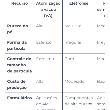
Recurso
Atomização
Eletrólise
Mé
a vácuo
esmer
(VA)
me
Pureza do
Alta
Mais alto
Moder
pó
Forma da
Esférico
Irregular
Irregul
partícula
Controle de
Excelente
Bom
Moder
tamanho
de partícula
Custo de
Alta
Moderado
Baixa
produção
Formulários
Aplicações
Componentes
Aplica
de AM
de alta pureza
sensív