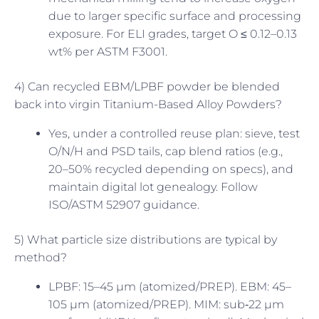
due to larger specific surface and processing
exposure. For ELI grades, target O ≤ 0.12–0.13
wt% per ASTM F3001.
4) Can recycled EBM/LPBF powder be blended
back into virgin Titanium-Based Alloy Powders?
Yes, under a controlled reuse plan: sieve, test
O/N/H and PSD tails, cap blend ratios (e.g.,
20–50% recycled depending on specs), and
maintain digital lot genealogy. Follow
ISO/ASTM 52907 guidance.
5) What particle size distributions are typical by
method?
LPBF: 15–45 µm (atomized/PREP). EBM: 45–
105 µm (atomized/PREP). MIM: sub‑22 µm