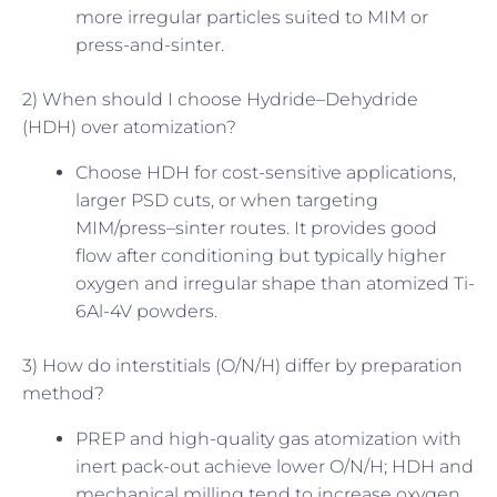
more irregular particles suited to MIM or
press-and-sinter.
2) When should I choose Hydride–Dehydride
(HDH) over atomization?
Choose HDH for cost-sensitive applications,
larger PSD cuts, or when targeting
MIM/press–sinter routes. It provides good
flow after conditioning but typically higher
oxygen and irregular shape than atomized Ti-
6Al-4V powders.
3) How do interstitials (O/N/H) differ by preparation
method?
PREP and high-quality gas atomization with
inert pack-out achieve lower O/N/H; HDH and
mechanical milling tend to increase oxygen