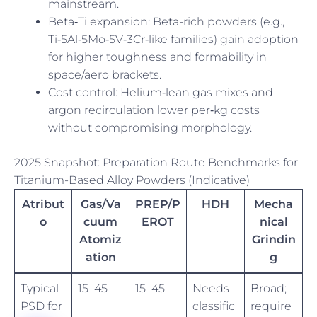
mainstream.
Beta‑Ti expansion: Beta-rich powders (e.g.,
Ti‑5Al‑5Mo‑5V‑3Cr‑like families) gain adoption
for higher toughness and formability in
space/aero brackets.
Cost control: Helium‑lean gas mixes and
argon recirculation lower per‑kg costs
without compromising morphology.
2025 Snapshot: Preparation Route Benchmarks for
Titanium-Based Alloy Powders (Indicative)
Atribut
Gas/Va
PREP/P
HDH
Mecha
o
cuum
EROT
nical
Atomiz
Grindin
ation
g
Typical
15–45
15–45
Needs
Broad;
PSD for
classific
require