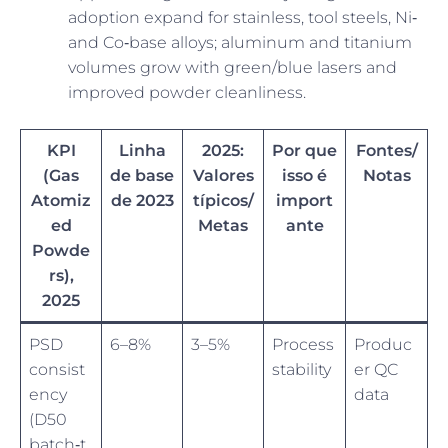
adoption expand for stainless, tool steels, Ni‑
and Co‑base alloys; aluminum and titanium
volumes grow with green/blue lasers and
improved powder cleanliness.
KPI
Linha
2025:
Por que
Fontes/
(Gas
de base
Valores
isso é
Notas
Atomiz
de 2023
típicos/
import
ed
Metas
ante
Powde
rs),
2025
PSD
6–8%
3–5%
Process
Produc
consist
stability
er QC
ency
data
(D50
batch‑t