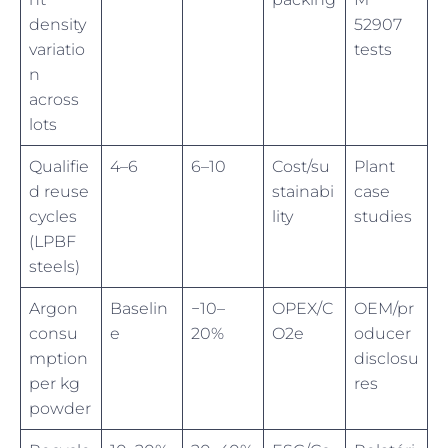
density
52907
variatio
tests
n
across
lots
Qualifie
4–6
6–10
Cost/su
Plant
d reuse
stainabi
case
cycles
lity
studies
(LPBF
steels)
Argon
Baselin
−10–
OPEX/C
OEM/pr
consu
e
20%
O2e
oducer
mption
disclosu
per kg
res
powder