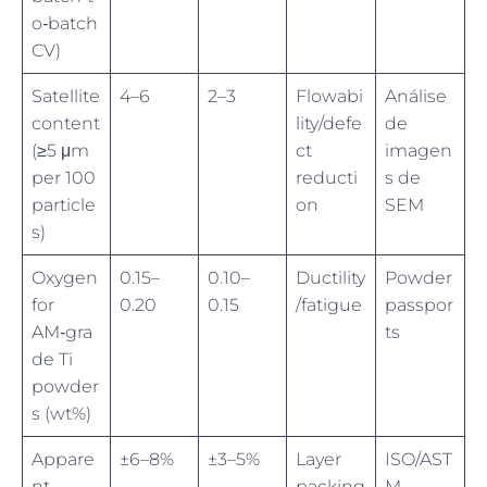
o‑batch
CV)
Satellite
4–6
2–3
Flowabi
Análise
content
lity/defe
de
(≥5 μm
ct
imagen
per 100
reducti
s de
particle
on
SEM
s)
Oxygen
0.15–
0.10–
Ductility
Powder
for
0.20
0.15
/fatigue
passpor
AM‑gra
ts
de Ti
powder
s (wt%)
Appare
±6–8%
±3–5%
Layer
ISO/AST
nt
packing
M