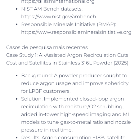
https://dl.asminternational.org
NIST AM Bench datasets:
https://www.nist.gov/ambench
Responsible Minerals Initiative (RMAP):
https://www.responsiblemineralsinitiative.org
Casos de pesquisa mais recentes
Case Study 1: AI‑Assisted Argon Recirculation Cuts
Cost and Satellites in Stainless 316L Powder (2025)
Background: A powder producer sought to
reduce argon usage and improve sphericity
for LPBF customers.
Solution: Implemented closed‑loop argon
recirculation with moisture/O2 scrubbing;
added in‑tower high‑speed imaging and ML
models to tune gas‑to‑metal ratio and nozzle
pressure in real time.
Results: Argon consumption −18%; satellite