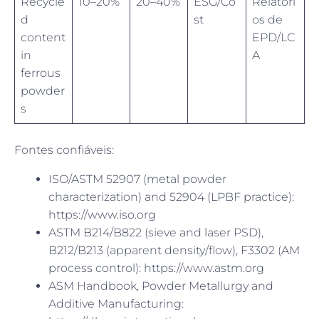
Recycle
10–20%
20–40%
ESG/Co
Relatóri
d
st
os de
content
EPD/LC
in
A
ferrous
powder
s
Fontes confiáveis:
ISO/ASTM 52907 (metal powder
characterization) and 52904 (LPBF practice):
https://www.iso.org
ASTM B214/B822 (sieve and laser PSD),
B212/B213 (apparent density/flow), F3302 (AM
process control): https://www.astm.org
ASM Handbook, Powder Metallurgy and
Additive Manufacturing: