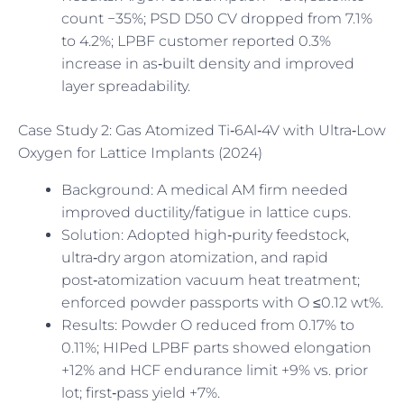
count −35%; PSD D50 CV dropped from 7.1%
to 4.2%; LPBF customer reported 0.3%
increase in as‑built density and improved
layer spreadability.
Case Study 2: Gas Atomized Ti‑6Al‑4V with Ultra‑Low
Oxygen for Lattice Implants (2024)
Background: A medical AM firm needed
improved ductility/fatigue in lattice cups.
Solution: Adopted high‑purity feedstock,
ultra‑dry argon atomization, and rapid
post‑atomization vacuum heat treatment;
enforced powder passports with O ≤0.12 wt%.
Results: Powder O reduced from 0.17% to
0.11%; HIPed LPBF parts showed elongation
+12% and HCF endurance limit +9% vs. prior
lot; first‑pass yield +7%.