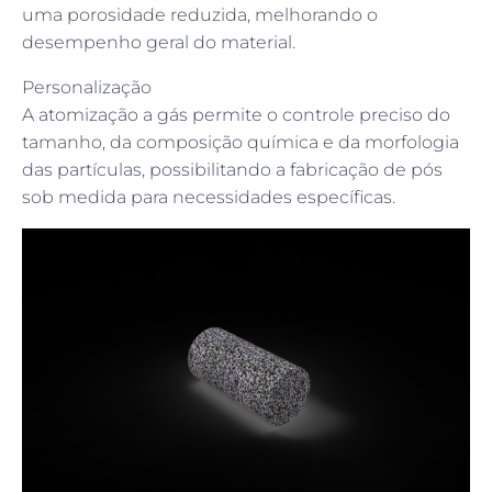
uma porosidade reduzida, melhorando o
desempenho geral do material.
Personalização
A atomização a gás permite o controle preciso do
tamanho, da composição química e da morfologia
das partículas, possibilitando a fabricação de pós
sob medida para necessidades específicas.