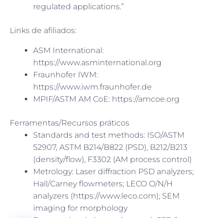
regulated applications.”
Links de afiliados:
ASM International:
https://www.asminternational.org
Fraunhofer IWM:
https://www.iwm.fraunhofer.de
MPIF/ASTM AM CoE: https://amcoe.org
Ferramentas/Recursos práticos
Standards and test methods: ISO/ASTM
52907, ASTM B214/B822 (PSD), B212/B213
(density/flow), F3302 (AM process control)
Metrology: Laser diffraction PSD analyzers;
Hall/Carney flowmeters; LECO O/N/H
analyzers (https://www.leco.com); SEM
imaging for morphology