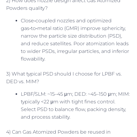
2) How does nozzle design affect Gas Atomized
Powders quality?
Close‑coupled nozzles and optimized
gas‑to‑metal ratio (GMR) improve sphericity,
narrow the particle size distribution (PSD),
and reduce satellites. Poor atomization leads
to wider PSDs, irregular particles, and inferior
flowability.
3) What typical PSD should I choose for LPBF vs.
DED vs. MIM?
LPBF/SLM: ~15–45 μm; DED: ~45–150 μm; MIM:
typically <22 μm with tight fines control.
Select PSD to balance flow, packing density,
and process stability.
4) Can Gas Atomized Powders be reused in