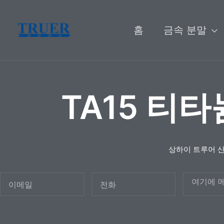
콘
텐
홈
금속 분말
츠
로
건
TA15 티
너
뛰
기
상하이 트루어 
이
전
메
메
화
시
일
지