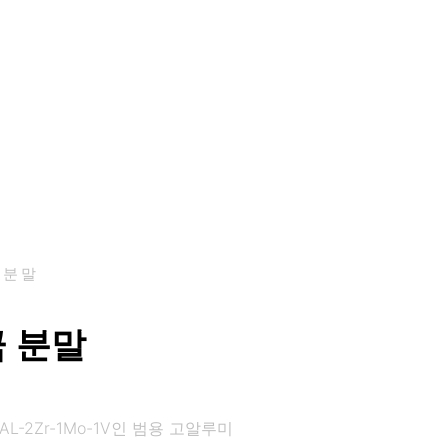
 분말
금 분말
AL-2Zr-1Mo-1V인 범용 고알루미