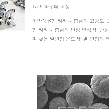
Ta15 파우더 속성
아안정 β형 티타늄 합금의 고강도, 
형 티타늄 합금의 인장 연성 및 탄
며 낮은 열변형 온도 및 열 변형의 