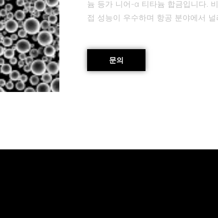
늄 등가 니어-α 티타늄 합금입니다. 비
접 성능이 우수하며 항공 분야에서 널
문의