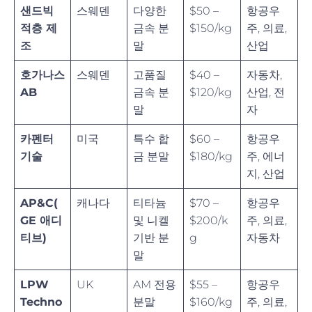
샌드빅
스웨덴
다양한
$50 –
항공우
적층 제
금속 분
$150/kg
주, 의료,
조
말
산업
호가나스
스웨덴
고품질
$40 –
자동차,
AB
금속 분
$120/kg
산업, 전
말
자
카펜터
미국
특수 합
$60 –
항공우
기술
금 분말
$180/kg
주, 에너
지, 산업
AP&C(
캐나다
티타늄
$70 –
항공우
GE 애디
및 니켈
$200/k
주, 의료,
티브)
기반 분
g
자동차
말
LPW
UK
AM 전용
$55 –
항공우
Techno
분말
$160/kg
주, 의료,