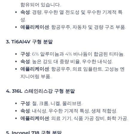
함유되어 있습니다.
속성
: 경량, 우수한 열 전도성 및 우수한 기계적 특
성.
애플리케이션
: 항공우주, 자동차 및 경량 구조 부품.
3. Ti6Al4V 구형 분말
구성
: 6% 알루미늄과 4% 바나듐이 합금된 티타늄.
속성
: 높은 강도 대 중량 비율, 우수한 내식성.
애플리케이션
: 항공우주, 의료 임플란트, 고성능 엔
지니어링 부품.
4. 316L 스테인리스강 구형 분말
구성
: 철, 크롬, 니켈, 몰리브덴.
속성
: 내식성, 우수한 기계적 특성, 생체 적합성.
애플리케이션
: 의료 기기, 식품 가공 장비, 화학 가공.
5. Inconel 718 구형 분말