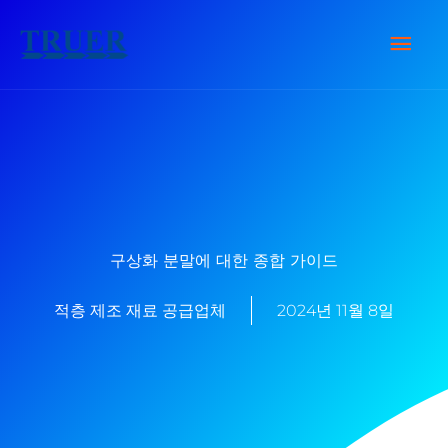
콘
메
텐
츠
인
로
건
메
너
뉴
뛰
기
구상화 분말에 대한 종합 가이드
적층 제조 재료 공급업체
2024년 11월 8일