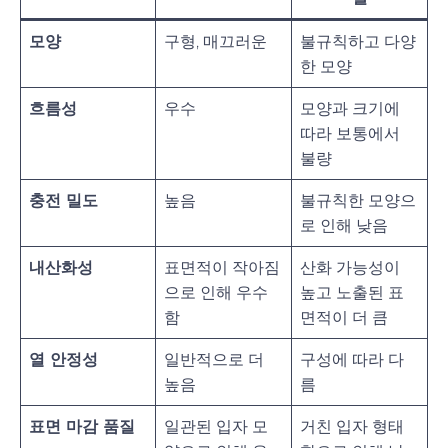
모양
구형, 매끄러운
불규칙하고 다양
한 모양
흐름성
우수
모양과 크기에
따라 보통에서
불량
충전 밀도
높음
불규칙한 모양으
로 인해 낮음
내산화성
표면적이 작아짐
산화 가능성이
으로 인해 우수
높고 노출된 표
함
면적이 더 큼
열 안정성
일반적으로 더
구성에 따라 다
높음
름
표면 마감 품질
일관된 입자 모
거친 입자 형태